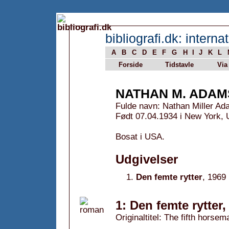
bibliografi.dk: internat
A
B
C
D
E
F
G
H
I
J
K
L
Forside
Tidstavle
Via
NATHAN M. ADAM
Fulde navn: Nathan Miller A
Født 07.04.1934 i New York,
Bosat i USA.
Udgivelser
Den femte rytter
, 1969
1: Den femte rytter,
Originaltitel: The fifth horse