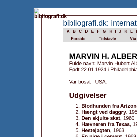
bibliografi.dk: internat
A
B
C
D
E
F
G
H
I
J
K
L
Forside
Tidstavle
Via
MARVIN H. ALBE
Fulde navn: Marvin Hubert Al
Født 22.01.1924 i Philadelphi
Var bosat i USA.
Udgivelser
Blodhunden fra Arizon
Hængt ved daggry
, 19
Den skjulte skat
, 1960
Hævneren fra Texas
, 1
Hestejagten
, 1963
En pige i cement
, 1969