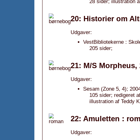
28 sider; illustration 
20: Historier om Al
Udgaver:
VestBibliotekerne : Skol
205 sider;
21: M/S Morpheus,
Udgaver:
Sesam (Zone 5, 4); 200
105 sider; redigeret 
illustration af Teddy K
22: Amuletten : ro
Udgaver: