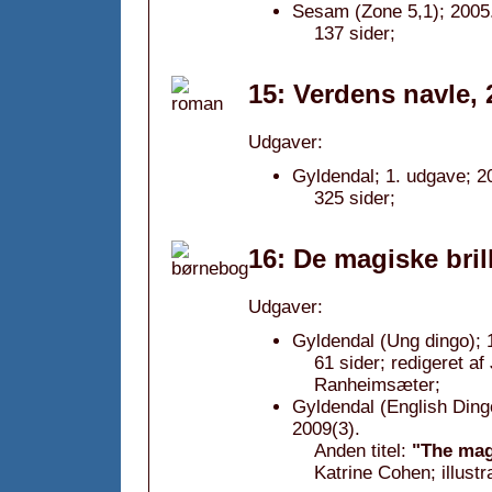
Sesam (Zone 5,1); 2005
137 sider;
15: Verdens navle, 
Udgaver:
Gyldendal; 1. udgave; 20
325 sider;
16: De magiske bril
Udgaver:
Gyldendal (Ung dingo); 
61 sider; redigeret af 
Ranheimsæter;
Gyldendal (English Dingo
2009(3).
Anden titel:
"The mag
Katrine Cohen; illust