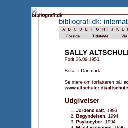
bibliografi.dk: internat
A
B
C
D
E
F
G
H
I
J
K
L
Forside
Tidstavle
Via
SALLY ALTSCHUL
Født 26.09.1953.
Bosat i Danmark.
Se mere om forfatteren på:
sc
www.altschuler.dk/altschule
Udgivelser
Jordens salt
, 1993
Begyndelsen
, 1994
Psykocyber
, 1994
Manilagaleonen
, 1996