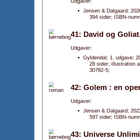
Udgaver:
Jensen & Dalgaard; 202
394 sider; ISBN-num
41: David og Goliat
Udgaver:
Gyldendal; 1. udgave; 2
28 sider; illustratio
30782-5;
42: Golem : en ope
Udgaver:
Jensen & Dalgaard; 202
597 sider; ISBN-num
43: Universe Unlimi