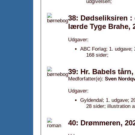
udgivelsen;
38: Dødseliksiren 
lærde Tyge Brahe, 
Udgaver:
ABC Forlag; 1. udgave; 
168 sider;
39: Hr. Babels tårn,
Medforfatter(e):
Sven Nordqv
Udgaver:
Gyldendal; 1. udgave; 2
28 sider; illustration
40: Drømmeren, 20