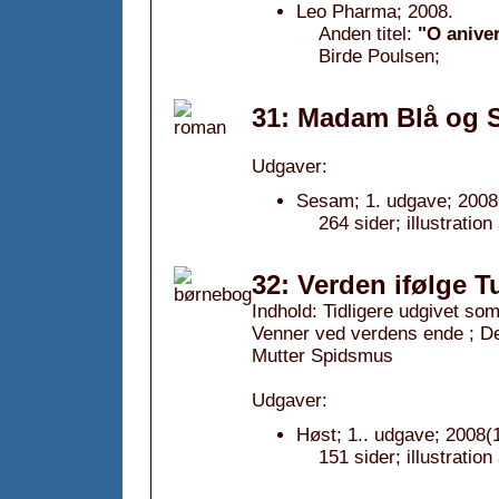
Leo Pharma; 2008.
Anden titel:
"O anive
Birde Poulsen;
31: Madam Blå og 
Udgaver:
Sesam; 1. udgave; 2008
264 sider; illustration
32: Verden ifølge 
Indhold: Tidligere udgivet so
Venner ved verdens ende ; Der
Mutter Spidsmus
Udgaver:
Høst; 1.. udgave; 2008(1
151 sider; illustratio