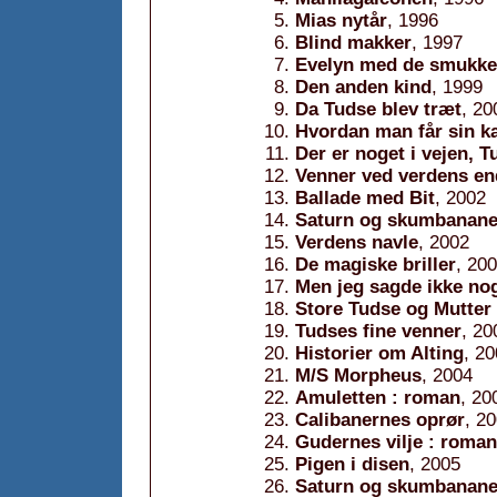
Mias nytår
, 1996
Blind makker
, 1997
Evelyn med de smukke
Den anden kind
, 1999
Da Tudse blev træt
, 20
Hvordan man får sin k
Der er noget i vejen, T
Venner ved verdens en
Ballade med Bit
, 2002
Saturn og skumbanane
Verdens navle
, 2002
De magiske briller
, 20
Men jeg sagde ikke no
Store Tudse og Mutte
Tudses fine venner
, 20
Historier om Alting
, 2
M/S Morpheus
, 2004
Amuletten : roman
, 20
Calibanernes oprør
, 2
Gudernes vilje : roman
Pigen i disen
, 2005
Saturn og skumbananer