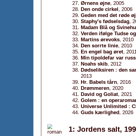
Ørnens øjne
, 2005
Den onde cirkel
, 2006
Geden med det røde øj
Staphy's fødselsdag
, 
Madam Blå og Svineh
Verden ifølge Tudse o
Martins ørevoks
, 2010
Den sorrte linie
, 2010
En engel bag øret
, 201
Min tipoldefar var rus
Noahs skib
, 2012
Dødseliksiren : den s
2013
Hr. Babels tårn
, 2016
Drømmeren
, 2020
David og Goliat
, 2021
Golem : en operaroma
Universe Unlimited : C
Guds kærlighed
, 2026
1: Jordens salt, 19