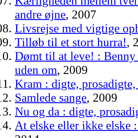
Kærligheden mellem tven
andre øjne
, 2007
Livsrejse med vigtige op
Tilløb til et stort hurra!
, 
Dømt til at leve! : Benny
uden om
, 2009
Kram : digte, prosadigte,
Samlede sange
, 2009
Nu og da : digte, prosadi
At elske eller ikke elske