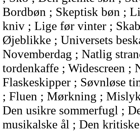
Bordbøn ; Skeptisk bøn ; Li
kniv ; Lige før vinter ; Sk
Øjeblikke ; Universets bes
Novemberdag ; Natlig stra
tordenkaffe ; Widescreen ; 
Flaskeskipper ; Søvnløse t
; Fluen ; Mørkning ; Mislyk
Den usikre sommerfugl ; De
musikalske ål ; Den kritiske