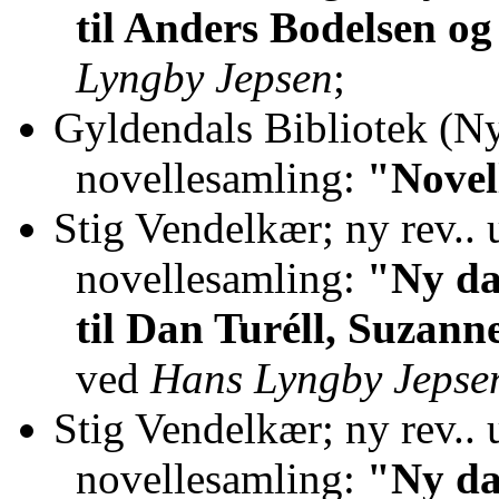
til Anders Bodelsen og
Lyngby Jepsen
;
Gyldendals Bibliotek (Ny 
novellesamling:
"Novel
Stig Vendelkær; ny rev..
novellesamling:
"Ny da
til Dan Turéll, Suzan
ved
Hans Lyngby Jepse
Stig Vendelkær; ny rev..
novellesamling:
"Ny da