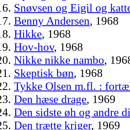
Snøvsen og Eigil og katt
Benny Andersen
, 1968
Hikke
, 1968
Hov-hov
, 1968
Nikke nikke nambo
, 196
Skeptisk bøn
, 1968
Tykke Olsen m.fl. : fort
Den hæse drage
, 1969
Den sidste øh og andre d
Den trætte kriger
, 1969