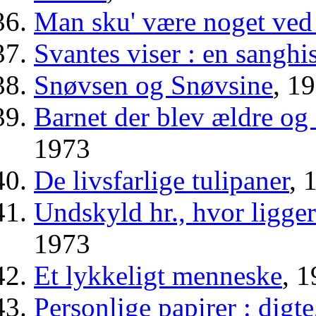
Man sku' være noget ve
Svantes viser : en sanghis
Snøvsen og Snøvsine
, 1
Barnet der blev ældre og 
1973
De livsfarlige tulipaner
, 
Undskyld hr., hvor ligge
1973
Et lykkeligt menneske
, 
Personlige papirer : digte