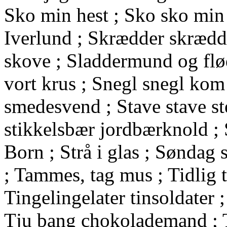
Sko min hest ; Sko sko min l
Iverlund ; Skrædder skrædd
skove ; Sladdermund og fl
vort krus ; Snegl snegl kom 
smedesvend ; Stave stave st
stikkelsbær jordbærknold ; St
Born ; Strå i glas ; Søndag 
; Tammes, tag mus ; Tidlig t
Tingelingelater tinsoldater ;
Tju bang chokolademand ; T