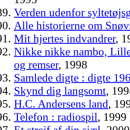
Verden udenfor syltetøjsg
Alle historierne om Snøv
Mit hjertes indvandrer
, 1
Nikke nikke nambo, Lille
og remser
, 1998
Samlede digte : digte 19
Skynd dig langsomt
, 19
H.C. Andersens land
, 19
Telefon : radiospil
, 1999
Et strejf af din sjæl
, 2000