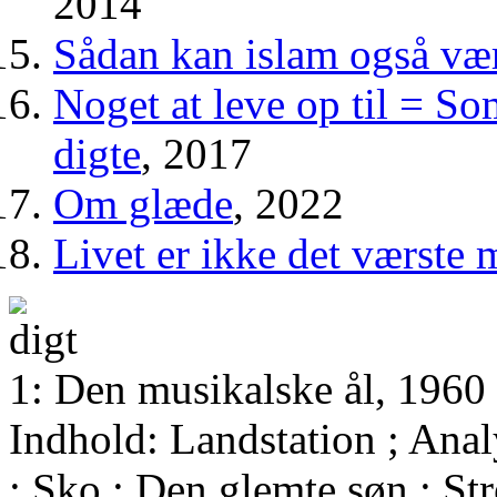
2014
Sådan kan islam også væ
Noget at leve op til = So
digte
, 2017
Om glæde
, 2022
Livet er ikke det værste 
1: Den musikalske ål, 1960
Indhold: Landstation ; Analy
; Sko ; Den glemte søn ; St