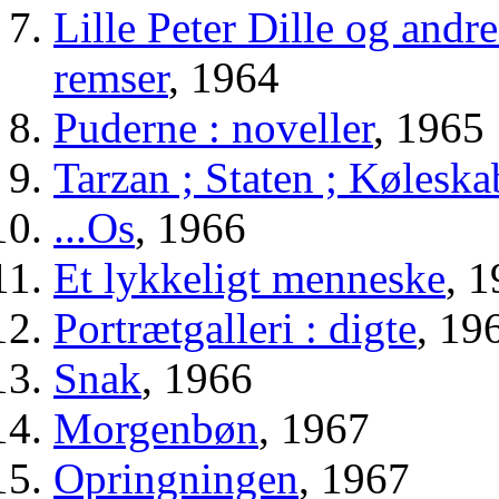
Lille Peter Dille og and
remser
, 1964
Puderne : noveller
, 1965
Tarzan ; Staten ; Køleska
...Os
, 1966
Et lykkeligt menneske
, 
Portrætgalleri : digte
, 19
Snak
, 1966
Morgenbøn
, 1967
Opringningen
, 1967