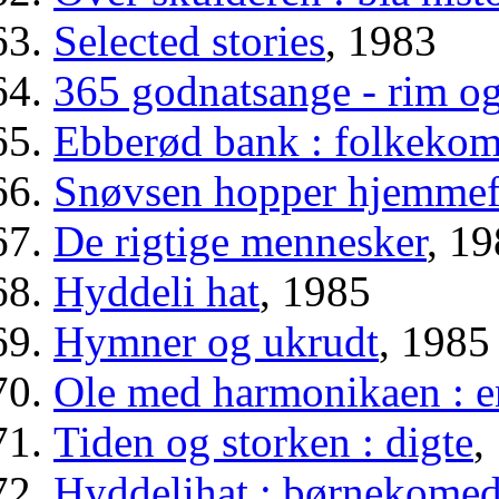
Selected stories
, 1983
365 godnatsange - rim o
Ebberød bank : folkekome
Snøvsen hopper hjemmef
De rigtige mennesker
, 1
Hyddeli hat
, 1985
Hymner og ukrudt
, 1985
Ole med harmonikaen : e
Tiden og storken : digte
,
Hyddelihat : børnekomed