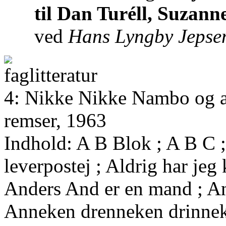
til Dan Turéll, Suzan
ved
Hans Lyngby Jepse
4: Nikke Nikke Nambo og a
remser, 1963
Indhold: A B Blok ; A B C ;
leverpostej ; Aldrig har jeg 
Anders And er en mand ; Ane
Anneken drenneken drinneke