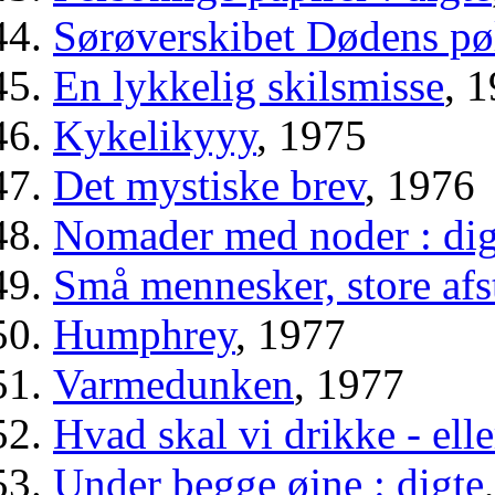
Sørøverskibet Dødens pø
En lykkelig skilsmisse
, 
Kykelikyyy
, 1975
Det mystiske brev
, 1976
Nomader med noder : di
Små mennesker, store afs
Humphrey
, 1977
Varmedunken
, 1977
Hvad skal vi drikke - ell
Under begge øjne : digte