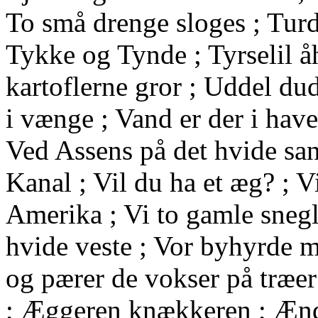
To små drenge sloges ; Turde
Tykke og Tynde ; Tyrselil åh
kartoflerne gror ; Uddel du
i vænge ; Vand er der i have
Ved Assens på det hvide sa
Kanal ; Vil du ha et æg? ; Vi
Amerika ; Vi to gamle snegl
hvide veste ; Vor byhyrde 
og pærer de vokser på træ
; Æggeren knækkeren ; Ænde