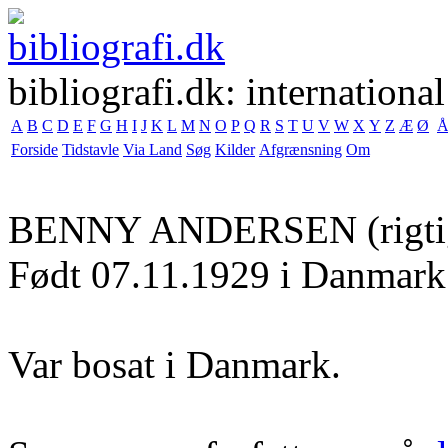
bibliografi.dk: international
A
B
C
D
E
F
G
H
I
J
K
L
M
N
O
P
Q
R
S
T
U
V
W
X
Y
Z
Æ
Ø
Forside
Tidstavle
Via Land
Søg
Kilder
Afgrænsning
Om
BENNY ANDERSEN
(rigt
Født 07.11.1929 i Danmark
Var bosat i Danmark.