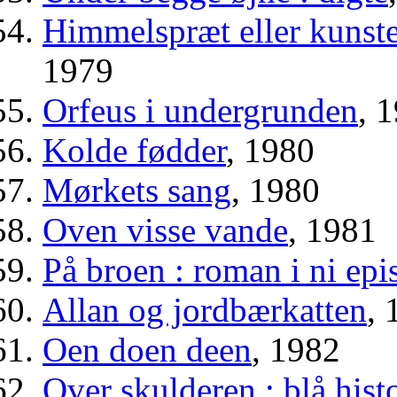
Himmelspræt eller kunste
1979
Orfeus i undergrunden
, 
Kolde fødder
, 1980
Mørkets sang
, 1980
Oven visse vande
, 1981
På broen : roman i ni epi
Allan og jordbærkatten
, 
Oen doen deen
, 1982
Over skulderen : blå histo