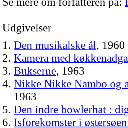
Se mere om forfatteren på:
Udgivelser
Den musikalske ål
, 1960
Kamera med køkkenadg
Bukserne
, 1963
Nikke Nikke Nambo og a
1963
Den indre bowlerhat : di
Isforekomster i østersøe