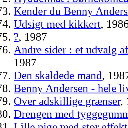
Kender du Benny Anders
Udsigt med kikkert
, 198
?
, 1987
Andre sider : et udvalg a
1987
Den skaldede mand
, 198
Benny Andersen - hele li
Over adskillige grænser
,
Drengen med tyggegumm
Lille pige med stor effekt