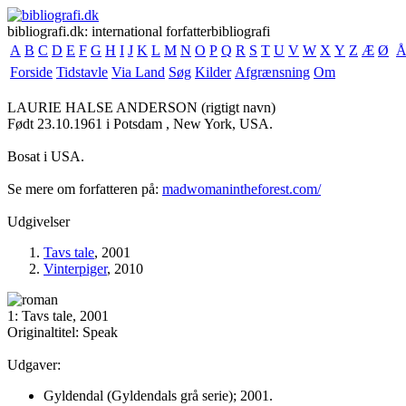
bibliografi.dk: international forfatterbibliografi
A
B
C
D
E
F
G
H
I
J
K
L
M
N
O
P
Q
R
S
T
U
V
W
X
Y
Z
Æ
Ø
Forside
Tidstavle
Via Land
Søg
Kilder
Afgrænsning
Om
LAURIE HALSE ANDERSON
(rigtigt navn)
Født 23.10.1961 i Potsdam , New York, USA.
Bosat i USA.
Se mere om forfatteren på:
madwomanintheforest.com/
Udgivelser
Tavs tale
, 2001
Vinterpiger
, 2010
1: Tavs tale, 2001
Originaltitel: Speak
Udgaver:
Gyldendal (Gyldendals grå serie); 2001.