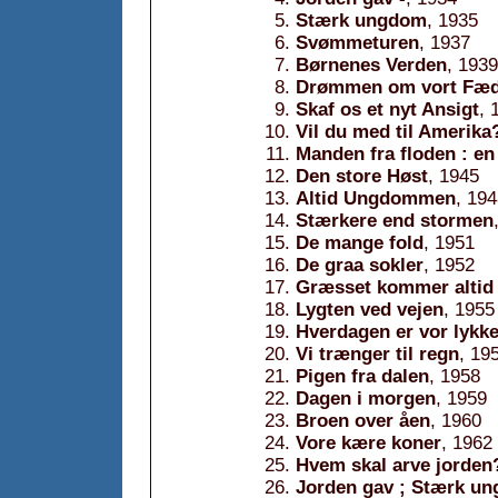
Stærk ungdom
, 1935
Svømmeturen
, 1937
Børnenes Verden
, 1939
Drømmen om vort Fæd
Skaf os et nyt Ansigt
, 
Vil du med til Amerika
Manden fra floden : en
Den store Høst
, 1945
Altid Ungdommen
, 19
Stærkere end stormen
De mange fold
, 1951
De graa sokler
, 1952
Græsset kommer altid
Lygten ved vejen
, 1955
Hverdagen er vor lykk
Vi trænger til regn
, 19
Pigen fra dalen
, 1958
Dagen i morgen
, 1959
Broen over åen
, 1960
Vore kære koner
, 1962
Hvem skal arve jorden
Jorden gav ; Stærk u