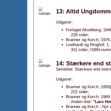
13: Altid Ungdomm
Udgaver:
Forlaget Akselborg; 194
228 sider;
Branner og Korch; 1976.
Lindhardt og Ringhof; 1
311 sider; ISBN-num
14: Stærkere end s
Serietitel: Stærkere end storm
Udgaver:
Branner og Korch; 1950(
222 sider;
Branner og Korch; 1969.
Anden titel:
"Lars Ho
Branner og Korch ; Nyt d