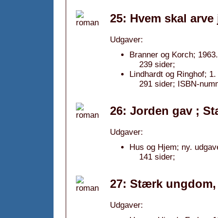
25: Hvem skal arve
Udgaver:
Branner og Korch; 1963.
239 sider;
Lindhardt og Ringhof; 1
291 sider; ISBN-num
26: Jorden gav ; S
Udgaver:
Hus og Hjem; ny. udgav
141 sider;
27: Stærk ungdom,
Udgaver: