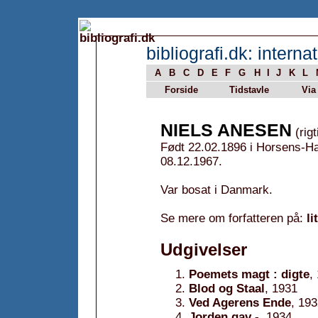
bibliografi.dk: internat
A
B
C
D
E
F
G
H
I
J
K
L
Forside
Tidstavle
Via
NIELS ANESEN
(rigt
Født 22.02.1896 i Horsens-
08.12.1967.
Var bosat i Danmark.
Se mere om forfatteren på:
li
Udgivelser
Poemets magt : digte
,
Blod og Staal
, 1931
Ved Agerens Ende
, 19
Jorden gav -
, 1934