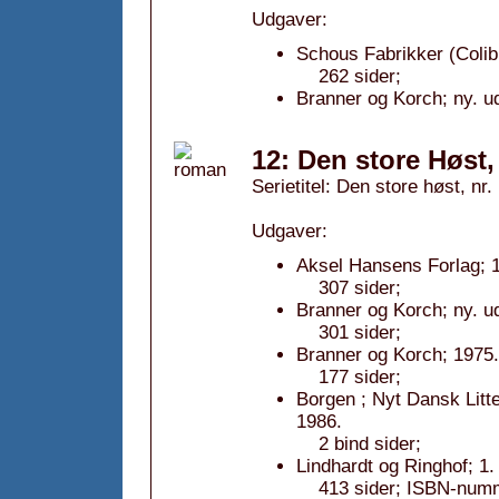
Udgaver:
Schous Fabrikker (Colibr
262 sider;
Branner og Korch; ny. u
12: Den store Høst,
Serietitel: Den store høst, nr.
Udgaver:
Aksel Hansens Forlag; 1
307 sider;
Branner og Korch; ny. u
301 sider;
Branner og Korch; 1975.
177 sider;
Borgen ; Nyt Dansk Litt
1986.
2 bind sider;
Lindhardt og Ringhof; 1
413 sider; ISBN-num