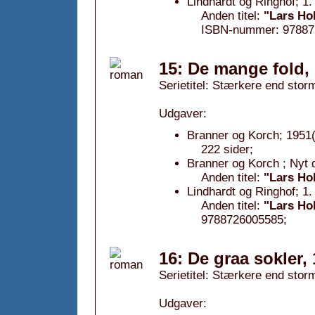
Lindhardt og Ringhof; 1.
Anden titel:
"Lars Ho
ISBN-nummer: 97887
15: De mange fold,
Serietitel: Stærkere end storm
Udgaver:
Branner og Korch; 1951(
222 sider;
Branner og Korch ; Nyt d
Anden titel:
"Lars Ho
Lindhardt og Ringhof; 1
Anden titel:
"Lars Ho
9788726005585;
16: De graa sokler,
Serietitel: Stærkere end storm
Udgaver: