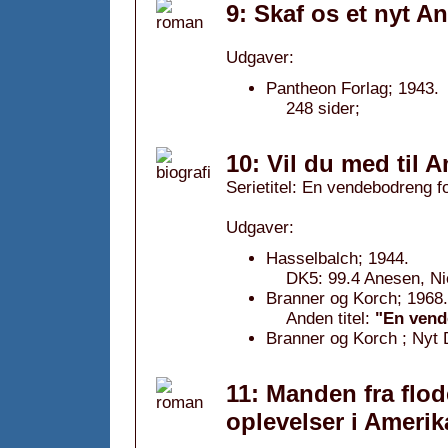
9: Skaf os et nyt An
Udgaver:
Pantheon Forlag; 1943.
248 sider;
10: Vil du med til 
Serietitel: En vendebodreng fo
Udgaver:
Hasselbalch; 1944.
DK5: 99.4 Anesen, Niel
Branner og Korch; 1968.
Anden titel:
"En vend
Branner og Korch ; Nyt 
11: Manden fra flo
oplevelser i Amerik