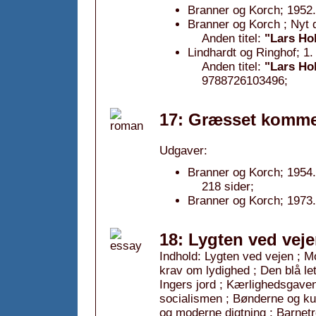
Branner og Korch; 1952.
Branner og Korch ; Nyt d
Anden titel:
"Lars Ho
Lindhardt og Ringhof; 1
Anden titel:
"Lars Ho
9788726103496;
17: Græsset kommer
Udgaver:
Branner og Korch; 1954.
218 sider;
Branner og Korch; 1973.
18: Lygten ved veje
Indhold: Lygten ved vejen ; M
krav om lydighed ; Den blå 
Ingers jord ; Kærlighedsgav
socialismen ; Bønderne og kul
og moderne digtning ; Barnetr