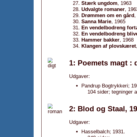
Stærk ungdom
, 1963
Udvalgte romaner
, 196
Drømmen om en gård
,
Sanna Marie
, 1965
En vendelbodreng fort
En vendelbodreng bliv
Hammer bakker
, 1968
Klangen af plovskæret
1: Poemets magt : d
Udgaver:
Pandrup Bogtrykkeri; 19
104 sider; tegninger 
2: Blod og Staal, 1
Udgaver:
Hasselbalch; 1931.