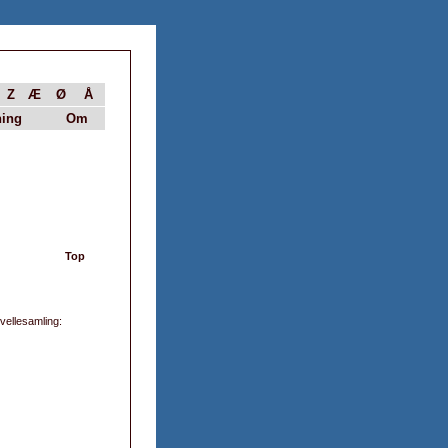
Z
Æ
Ø
Å
ing
Om
Top
ovellesamling: