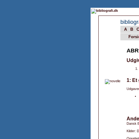
bibliogr
A
B
Forsi
ABR
Udgi
1: Et
Udgaver
Ande
Dansk B
Kilder: 
Oprettet