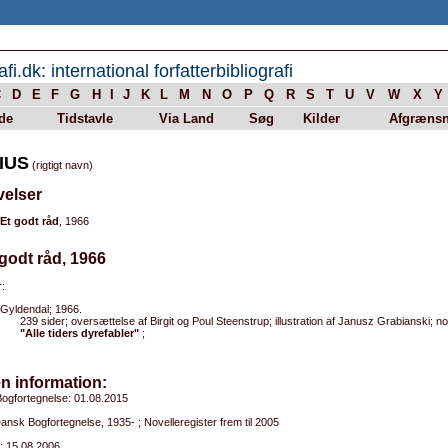
afi.dk: international forfatterbibliografi
C
D
E
F
G
H
I
J
K
L
M
N
O
P
Q
R
S
T
U
V
W
X
Y
de
Tidstavle
Via Land
Søg
Kilder
Afgrænsn
IUS
(rigtigt navn)
velser
Et godt råd
, 1966
 godt råd, 1966
:
Gyldendal; 1966.
239 sider; oversættelse af Birgit og Poul Steenstrup; illustration af Janusz Grabianski; n
"Alle tiders dyrefabler"
;
n information:
ogfortegnelse: 01.08.2015
Dansk Bogfortegnelse, 1935- ; Novelleregister frem til 2005
: 15.08.2006