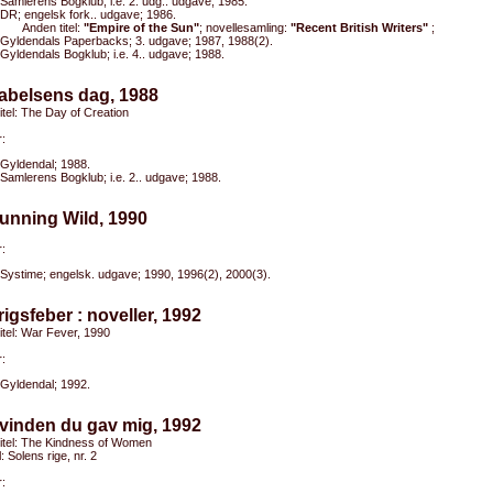
Samlerens Bogklub; i.e. 2. udg.. udgave; 1985.
DR; engelsk fork.. udgave; 1986.
Anden titel:
"Empire of the Sun"
; novellesamling:
"Recent British Writers"
;
Gyldendals Paperbacks; 3. udgave; 1987, 1988(2).
Gyldendals Bogklub; i.e. 4.. udgave; 1988.
abelsens dag, 1988
titel: The Day of Creation
:
Gyldendal; 1988.
Samlerens Bogklub; i.e. 2.. udgave; 1988.
unning Wild, 1990
:
Systime; engelsk. udgave; 1990, 1996(2), 2000(3).
rigsfeber : noveller, 1992
titel: War Fever, 1990
:
Gyldendal; 1992.
vinden du gav mig, 1992
titel: The Kindness of Women
l: Solens rige, nr. 2
: