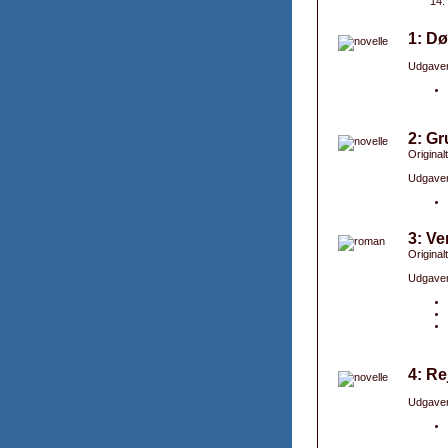
1: Dø
Udgaver
2: Gr
Original
Udgaver
3: Ve
Original
Udgaver
4: Re
Udgaver