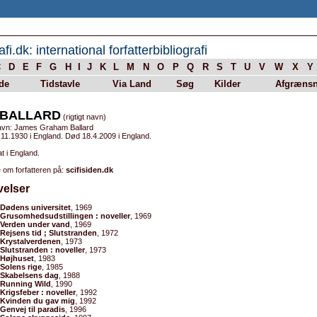
afi.dk: international forfatterbibliografi
C
D
E
F
G
H
I
J
K
L
M
N
O
P
Q
R
S
T
U
V
W
X
Y
de
Tidstavle
Via Land
Søg
Kilder
Afgrænsn
. BALLARD
(rigtigt navn)
avn: James Graham Ballard
11.1930 i England. Død 18.4.2009 i England.
t i England.
 om forfatteren på:
scifisiden.dk
velser
Dødens universitet
, 1969
Grusomhedsudstillingen : noveller
, 1969
Verden under vand
, 1969
Rejsens tid ; Slutstranden
, 1972
Krystalverdenen
, 1973
Slutstranden : noveller
, 1973
Højhuset
, 1983
Solens rige
, 1985
Skabelsens dag
, 1988
Running Wild
, 1990
Krigsfeber : noveller
, 1992
Kvinden du gav mig
, 1992
Genvej til paradis
, 1996