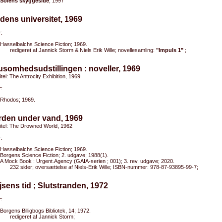
Solens skyggeside
, 1997
dens universitet, 1969
:
Hasselbalchs Science Fiction; 1969.
redigeret af Jannick Storm & Niels Erik Wille; novellesamling:
"Impuls 1"
;
usomhedsudstillingen : noveller, 1969
titel: The Antrocity Exhibition, 1969
:
Rhodos; 1969.
rden under vand, 1969
titel: The Drowned World, 1962
:
Hasselbalchs Science Fiction; 1969.
Borgens Science Fiction; 2. udgave; 1988(1).
A Mock Book : Urgent.Agency (GAIA-serien ; 001); 3. rev. udgave; 2020.
232 sider; oversættelse af Niels-Erik Wille; ISBN-nummer: 978-87-93895-99-7;
jsens tid ; Slutstranden, 1972
:
Borgens Billigbogs Bibliotek, 14; 1972.
redigeret af Jannick Storm;