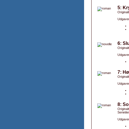
5: Kr
Original
Udgaver
6: Sl
Original
Udgaver
7: Hø
Original
Udgaver
8: So
Original
Serietite
Udgaver