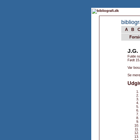
bibliogr
A
B
Forsi
J.G
Fulde n
Født 15.
Var bosa
Se mere
Udgi