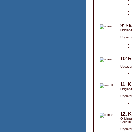
9: Sk
Original
Udgaver
10: R
Udgaver
11: K
Original
Udgaver
12: K
Original
Serietite
Udgaver