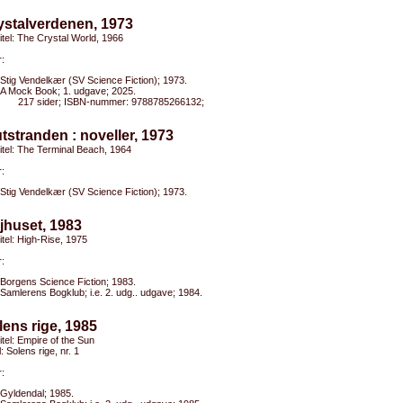
ystalverdenen, 1973
titel: The Crystal World, 1966
:
Stig Vendelkær (SV Science Fiction); 1973.
A Mock Book; 1. udgave; 2025.
217 sider; ISBN-nummer: 9788785266132;
utstranden : noveller, 1973
titel: The Terminal Beach, 1964
:
Stig Vendelkær (SV Science Fiction); 1973.
jhuset, 1983
titel: High-Rise, 1975
:
Borgens Science Fiction; 1983.
Samlerens Bogklub; i.e. 2. udg.. udgave; 1984.
lens rige, 1985
titel: Empire of the Sun
l: Solens rige, nr. 1
:
Gyldendal; 1985.