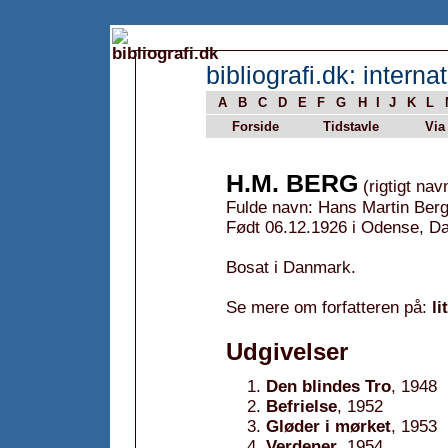
bibliografi.dk: internat
A
B
C
D
E
F
G
H
I
J
K
L
Forside
Tidstavle
Via
H.M. BERG
(rigtigt nav
Fulde navn: Hans Martin Ber
Født 06.12.1926 i Odense, D
Bosat i Danmark.
Se mere om forfatteren på:
li
Udgivelser
Den blindes Tro
, 1948
Befrielse
, 1952
Gløder i mørket
, 1953
Verdener
, 1954