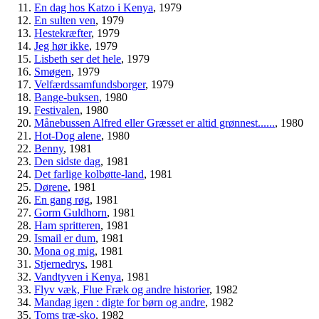
En dag hos Katzo i Kenya
, 1979
En sulten ven
, 1979
Hestekræfter
, 1979
Jeg hør ikke
, 1979
Lisbeth ser det hele
, 1979
Smøgen
, 1979
Velfærdssamfundsborger
, 1979
Bange-buksen
, 1980
Festivalen
, 1980
Månebussen Alfred eller Græsset er altid grønnest......
, 1980
Hot-Dog alene
, 1980
Benny
, 1981
Den sidste dag
, 1981
Det farlige kolbøtte-land
, 1981
Dørene
, 1981
En gang røg
, 1981
Gorm Guldhorn
, 1981
Ham spritteren
, 1981
Ismail er dum
, 1981
Mona og mig
, 1981
Stjernedrys
, 1981
Vandtyven i Kenya
, 1981
Flyv væk, Flue Fræk og andre historier
, 1982
Mandag igen : digte for børn og andre
, 1982
Toms træ-sko
, 1982