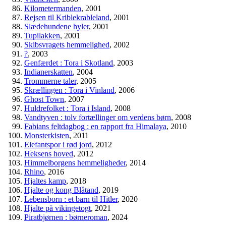
Kilometermanden
, 2001
Rejsen til Kriblekrableland
, 2001
Slædehundene hyler
, 2001
Tupilakken
, 2001
Skibsvragets hemmelighed
, 2002
?
, 2003
Genfærdet : Tora i Skotland
, 2003
Indianerskatten
, 2004
Trommerne taler
, 2005
Skrællingen : Tora i Vinland
, 2006
Ghost Town
, 2007
Huldrefolket : Tora i Island
, 2008
Vandtyven : tolv fortællinger om verdens børn
, 2008
Fabians feltdagbog : en rapport fra Himalaya
, 2010
Monsterkisten
, 2011
Elefantspor i rød jord
, 2012
Heksens hoved
, 2012
Himmelborgens hemmeligheder
, 2014
Rhino
, 2016
Hjaltes kamp
, 2018
Hjalte og kong Blåtand
, 2019
Lebensborn : et barn til Hitler
, 2020
Hjalte på vikingetogt
, 2021
Piratbjørnen : børneroman
, 2024