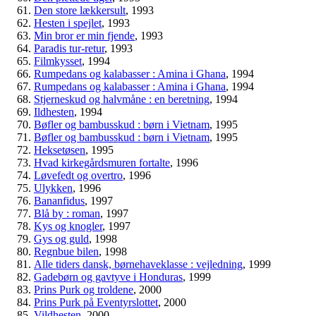
Den store lækkersult
, 1993
Hesten i spejlet
, 1993
Min bror er min fjende
, 1993
Paradis tur-retur
, 1993
Filmkysset
, 1994
Rumpedans og kalabasser : Amina i Ghana
, 1994
Rumpedans og kalabasser : Amina i Ghana
, 1994
Stjerneskud og halvmåne : en beretning
, 1994
Ildhesten
, 1994
Bøfler og bambusskud : børn i Vietnam
, 1995
Bøfler og bambusskud : børn i Vietnam
, 1995
Heksetøsen
, 1995
Hvad kirkegårdsmuren fortalte
, 1996
Løvefedt og overtro
, 1996
Ulykken
, 1996
Bananfidus
, 1997
Blå by : roman
, 1997
Kys og knogler
, 1997
Gys og guld
, 1998
Regnbue bilen
, 1998
Alle tiders dansk, børnehaveklasse : vejledning
, 1999
Gadebørn og gavtyve i Honduras
, 1999
Prins Purk og troldene
, 2000
Prins Purk på Eventyrslottet
, 2000
Vildhesten
, 2000