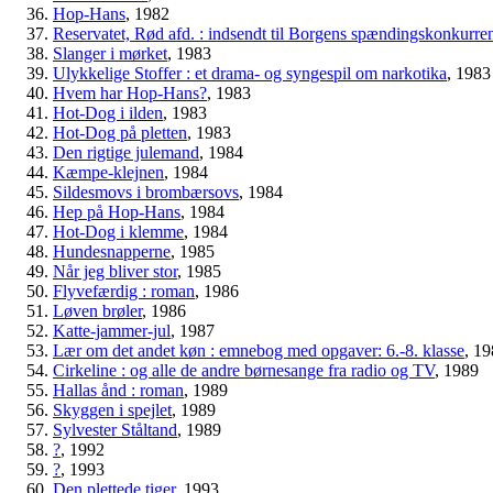
Hop-Hans
, 1982
Reservatet, Rød afd. : indsendt til Borgens spændingskonkurr
Slanger i mørket
, 1983
Ulykkelige Stoffer : et drama- og syngespil om narkotika
, 1983
Hvem har Hop-Hans?
, 1983
Hot-Dog i ilden
, 1983
Hot-Dog på pletten
, 1983
Den rigtige julemand
, 1984
Kæmpe-klejnen
, 1984
Sildesmovs i brombærsovs
, 1984
Hep på Hop-Hans
, 1984
Hot-Dog i klemme
, 1984
Hundesnapperne
, 1985
Når jeg bliver stor
, 1985
Flyvefærdig : roman
, 1986
Løven brøler
, 1986
Katte-jammer-jul
, 1987
Lær om det andet køn : emnebog med opgaver: 6.-8. klasse
, 1
Cirkeline : og alle de andre børnesange fra radio og TV
, 1989
Hallas ånd : roman
, 1989
Skyggen i spejlet
, 1989
Sylvester Ståltand
, 1989
?
, 1992
?
, 1993
Den plettede tiger
, 1993