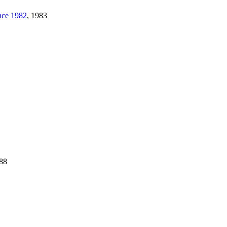
ence 1982
, 1983
988