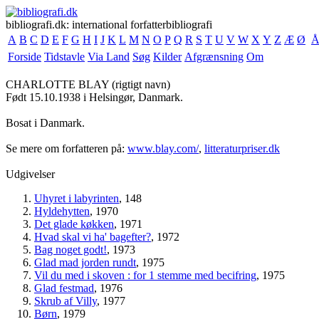
bibliografi.dk: international forfatterbibliografi
A
B
C
D
E
F
G
H
I
J
K
L
M
N
O
P
Q
R
S
T
U
V
W
X
Y
Z
Æ
Ø
Forside
Tidstavle
Via Land
Søg
Kilder
Afgrænsning
Om
CHARLOTTE BLAY
(rigtigt navn)
Født 15.10.1938 i Helsingør, Danmark.
Bosat i Danmark.
Se mere om forfatteren på:
www.blay.com/
,
litteraturpriser.dk
Udgivelser
Uhyret i labyrinten
, 148
Hyldehytten
, 1970
Det glade køkken
, 1971
Hvad skal vi ha' bagefter?
, 1972
Bag noget godt!
, 1973
Glad mad jorden rundt
, 1975
Vil du med i skoven : for 1 stemme med becifring
, 1975
Glad festmad
, 1976
Skrub af Villy
, 1977
Børn
, 1979