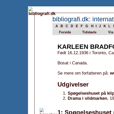
bibliografi.dk: internat
A
B
C
D
E
F
G
H
I
J
K
L
Forside
Tidstavle
Via
KARLEEN BRADF
Født 16.12.1936 i Toronto, C
Bosat i Canada.
Se mere om forfatteren på:
w
Udgivelser
Spøgelseshuset på kli
Drama i vildmarken
, 1
1: Spøgelseshuset 