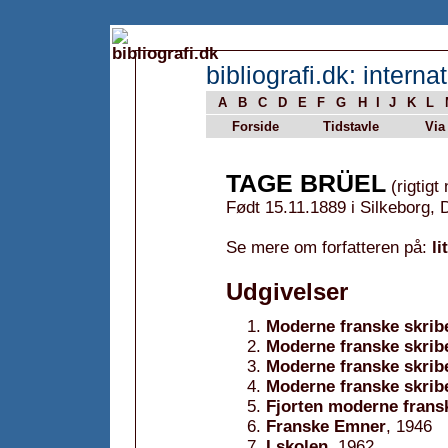
bibliografi.dk: internat
A
B
C
D
E
F
G
H
I
J
K
L
Forside
Tidstavle
Via
TAGE BRÜEL
(rigtigt
Født 15.11.1889 i Silkeborg,
Se mere om forfatteren på:
li
Udgivelser
Moderne franske skrib
Moderne franske skribe
Moderne franske skribe
Moderne franske skribe
Fjorten moderne frans
Franske Emner
, 1946
I skolen
, 1962