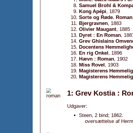
Samuel Brohl & Komp
Kong Apépi
, 1879
Sorte og Røde. Roman
Bjergravnen
, 1883
Olivier Maugant
, 1885
Dyret : En Roman
, 188
Grev Ghislains Omven
Docentens Hemmeligh
En rig Onkel
, 1896
Hævn : Roman
, 1902
Miss Rovel
, 1903
Magisterens Hemmeli
Magisterens Hemmeli
1: Grev Kostia : R
Udgaver:
Steen, 2 bind; 1862.
oversættelse af Her