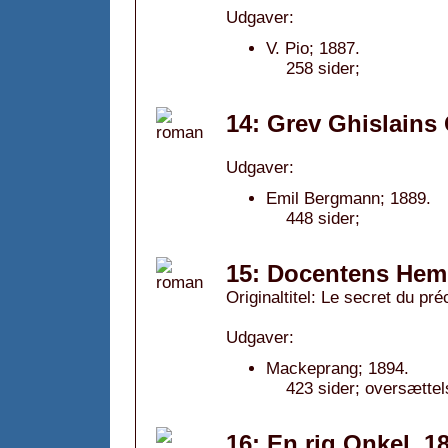
Udgaver:
V. Pio; 1887.
258 sider;
14: Grev Ghislains
Udgaver:
Emil Bergmann; 1889.
448 sider;
15: Docentens Hem
Originaltitel: Le secret du pr
Udgaver:
Mackeprang; 1894.
423 sider; oversættel
16: En rig Onkel, 1