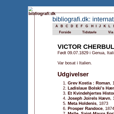
bibliografi.dk: internat
A
B
C
D
E
F
G
H
I
J
K
L
Forside
Tidstavle
Via
VICTOR CHERBUL
Født 09.07.1829 i Genua, Ital
Var bosat i Italien.
Udgivelser
Grev Kostia : Roman
, 
Ladislaue Bolski's Hæ
Et Kvindehjertes Histo
Joseph Joirels Hævn
,
Meta Holdenis
, 1873
Prosper Randoce
, 187
Mslle. Saint-Maurs Fo