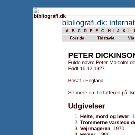
bibliografi.dk: internat
A
B
C
D
E
F
G
H
I
J
K
L
Forside
Tidstavle
Via
PETER DICKINSO
Fulde navn: Peter Malcolm de
Født 16.12.1927.
Bosat i England.
Se mere om forfatteren på:
k
Udgivelser
Helte, mord og løver
, 
Trommerne varslede d
Vejrmageren
, 1970
Healer
, 1986