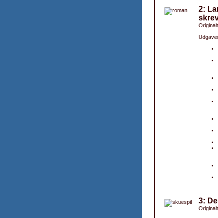
2: La
skre
Original
Udgaver
3: De
Original