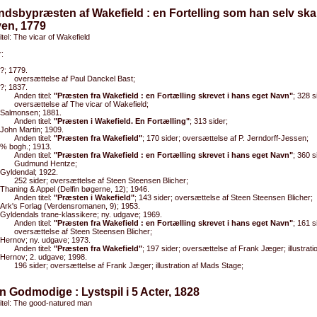
ndsbypræsten af Wakefield : en Fortelling som han selv ska
ven, 1779
titel: The vicar of Wakefield
:
?; 1779.
oversættelse af Paul Danckel Bast;
?; 1837.
Anden titel:
"Præsten fra Wakefield : en Fortælling skrevet i hans eget Navn"
; 328 s
oversættelse af The vicar of Wakefield;
Salmonsen; 1881.
Anden titel:
"Præsten i Wakefield. En Fortælling"
; 313 sider;
John Martin; 1909.
Anden titel:
"Præsten fra Wakefield"
; 170 sider; oversættelse af P. Jerndorff-Jessen;
% bogh.; 1913.
Anden titel:
"Præsten fra Wakefield : en Fortælling skrevet i hans eget Navn"
; 360 si
Gudmund Hentze;
Gyldendal; 1922.
252 sider; oversættelse af Steen Steensen Blicher;
Thaning & Appel (Delfin bøgerne, 12); 1946.
Anden titel:
"Præsten i Wakefield"
; 143 sider; oversættelse af Steen Steensen Blicher;
Ark's Forlag (Verdensromanen, 9); 1953.
Gyldendals trane-klassikere; ny. udgave; 1969.
Anden titel:
"Præsten fra Wakefield : en Fortælling skrevet i hans eget Navn"
; 161 s
oversættelse af Steen Steensen Blicher;
Hernov; ny. udgave; 1973.
Anden titel:
"Præsten fra Wakefield"
; 197 sider; oversættelse af Frank Jæger; illustrat
Hernov; 2. udgave; 1998.
196 sider; oversættelse af Frank Jæger; illustration af Mads Stage;
n Godmodige : Lystspil i 5 Acter, 1828
titel: The good-natured man