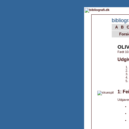
bibliogr
A
B
Forsi
OLI
Født 10.
Udgi
1: Fe
Udgaver