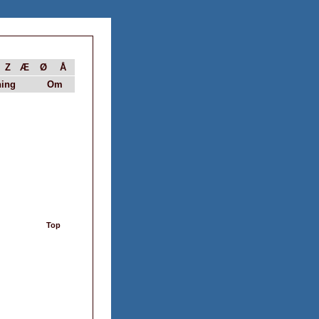
Z
Æ
Ø
Å
ing
Om
Top