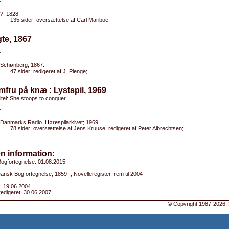
:
?; 1828.
135 sider; oversættelse af Carl Mariboe;
gte, 1867
:
Schønberg; 1867.
47 sider; redigeret af J. Plenge;
mfru på knæ : Lystspil, 1969
titel: She stoops to conquer
:
Danmarks Radio. Hørespilarkivet; 1969.
78 sider; oversættelse af Jens Kruuse; redigeret af Peter Albrechtsen;
n information:
ogfortegnelse: 01.08.2015
Dansk Bogfortegnelse, 1859- ; Novelleregister frem til 2004
: 19.06.2004
edigeret: 30.06.2007
©
Copyright 1987-2026, 