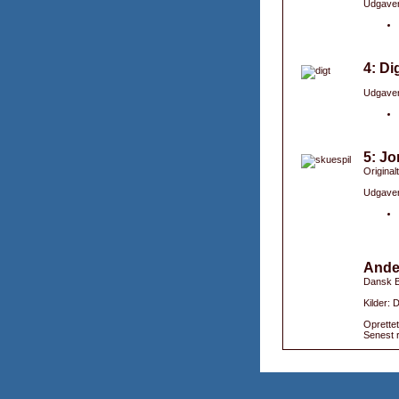
Udgaver
4: Di
Udgaver
5: Jo
Original
Udgaver
Ande
Dansk B
Kilder: 
Oprettet
Senest r