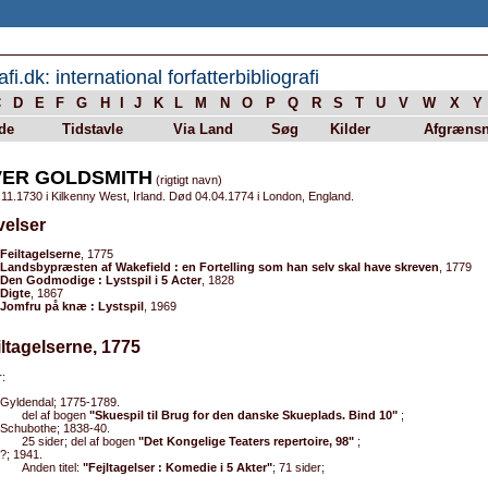
afi.dk: international forfatterbibliografi
C
D
E
F
G
H
I
J
K
L
M
N
O
P
Q
R
S
T
U
V
W
X
Y
de
Tidstavle
Via Land
Søg
Kilder
Afgrænsn
VER GOLDSMITH
(rigtigt navn)
11.1730 i Kilkenny West, Irland. Død 04.04.1774 i London, England.
velser
Feiltagelserne
, 1775
Landsbypræsten af Wakefield : en Fortelling som han selv skal have skreven
, 1779
Den Godmodige : Lystspil i 5 Acter
, 1828
Digte
, 1867
Jomfru på knæ : Lystspil
, 1969
iltagelserne, 1775
:
Gyldendal; 1775-1789.
del af bogen
"Skuespil til Brug for den danske Skueplads. Bind 10"
;
Schubothe; 1838-40.
25 sider; del af bogen
"Det Kongelige Teaters repertoire, 98"
;
?; 1941.
Anden titel:
"Fejltagelser : Komedie i 5 Akter"
; 71 sider;