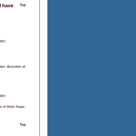
l have
Top
ider;
der; illustration af
ider;
ion af Mads Stage;
Top