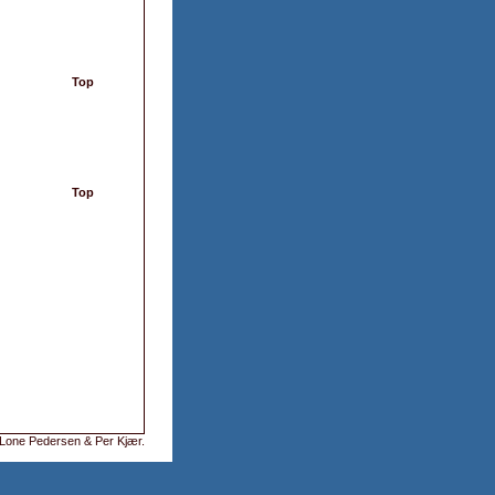
Top
Top
Lone Pedersen & Per Kjær
.