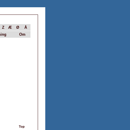
Z
Æ
Ø
Å
ing
Om
Top