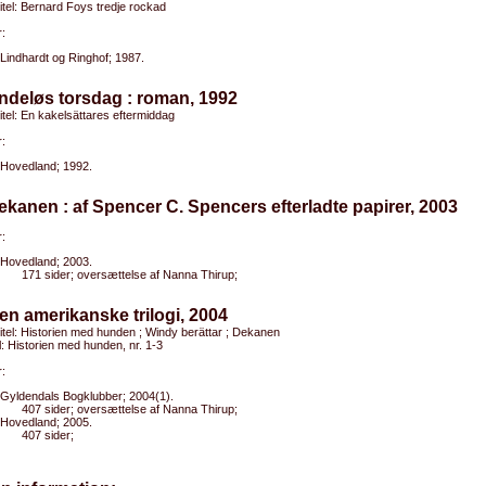
titel: Bernard Foys tredje rockad
:
Lindhardt og Ringhof; 1987.
ndeløs torsdag : roman, 1992
titel: En kakelsättares eftermiddag
:
Hovedland; 1992.
ekanen : af Spencer C. Spencers efterladte papirer, 2003
:
Hovedland; 2003.
171 sider; oversættelse af Nanna Thirup;
en amerikanske trilogi, 2004
titel: Historien med hunden ; Windy berättar ; Dekanen
el: Historien med hunden, nr. 1-3
:
Gyldendals Bogklubber; 2004(1).
407 sider; oversættelse af Nanna Thirup;
Hovedland; 2005.
407 sider;