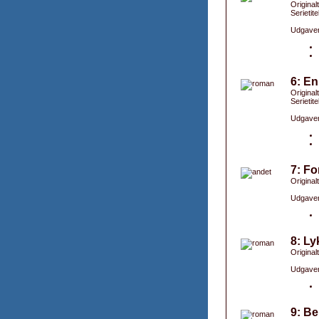
Original
Serietite
Udgaver
6: En
Original
Serietite
Udgaver
7: Fo
Originalt
Udgaver
8: Ly
Original
Udgaver
9: Be