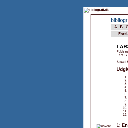
bibliogr
A
B
Forsi
LAR
Fulde n
Født 17.
Bosat i 
Udgi
1: En