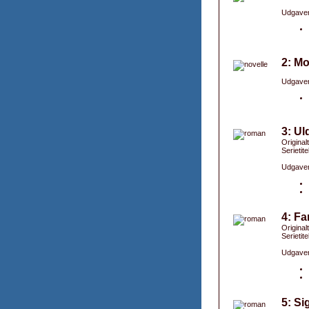
Udgaver
2: Mo
Udgaver
3: Ul
Originalti
Serietite
Udgaver
4: Fa
Originalt
Serietite
Udgaver
5: Si