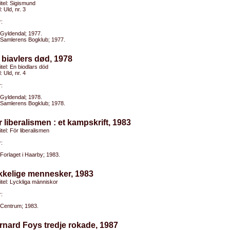
titel: Sigismund
l: Uld, nr. 3
:
Gyldendal; 1977.
Samlerens Bogklub; 1977.
 biavlers død, 1978
titel: En biodlars död
l: Uld, nr. 4
:
Gyldendal; 1978.
Samlerens Bogklub; 1978.
r liberalismen : et kampskrift, 1983
itel: För liberalismen
:
Forlaget i Haarby; 1983.
kkelige mennesker, 1983
titel: Lyckliga människor
:
Centrum; 1983.
rnard Foys tredje rokade, 1987