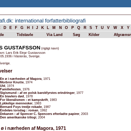
afi.dk: international forfatterbibliografi
C
D
E
F
G
H
I
J
K
L
M
N
O
P
Q
R
S
T
U
V
W
X
Y
de
Tidstavle
Via Land
Søg
Kilder
Afgrænsn
S GUSTAFSSON
(rigtigt navn)
avn: Lars Erik Einar Gustavsson
05.1936 i Västerås, Sverige.
Sverige.
velser
En ø i nærheden af Magora
, 1971
Morbror Knutte
, 1974
Uld
, 1974
Familiefesten
, 1976
Sigismund : af en polsk barokfyrstes erindringer
, 1977
En biavlers død
, 1978
For liberalismen : et kampskrift
, 1983
Lykkelige mennesker
, 1983
Bernard Foys tredje rokade
, 1987
Endeløs torsdag : roman
, 1992
Dekanen : af Spencer C. Spencers efterladte papirer
, 2003
Den amerikanske trilogi
, 2004
 ø i nærheden af Magora, 1971