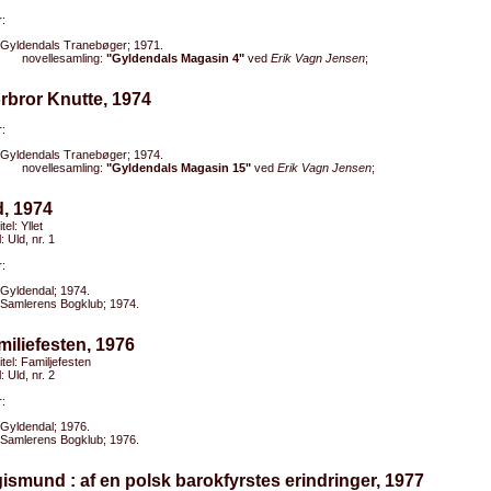
:
Gyldendals Tranebøger; 1971.
novellesamling:
"Gyldendals Magasin 4"
ved
Erik Vagn Jensen
;
rbror Knutte, 1974
:
Gyldendals Tranebøger; 1974.
novellesamling:
"Gyldendals Magasin 15"
ved
Erik Vagn Jensen
;
d, 1974
tel: Yllet
l: Uld, nr. 1
:
Gyldendal; 1974.
Samlerens Bogklub; 1974.
miliefesten, 1976
itel: Familjefesten
l: Uld, nr. 2
:
Gyldendal; 1976.
Samlerens Bogklub; 1976.
gismund : af en polsk barokfyrstes erindringer, 1977