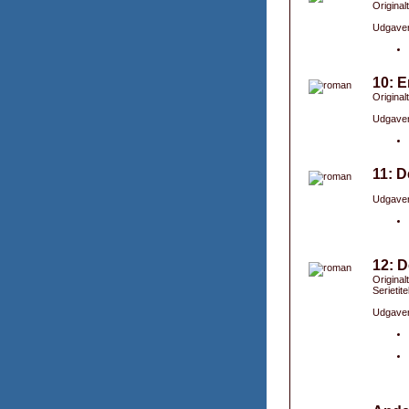
Original
Udgaver
10: E
Original
Udgaver
11: D
Udgaver
12: D
Original
Serietit
Udgaver