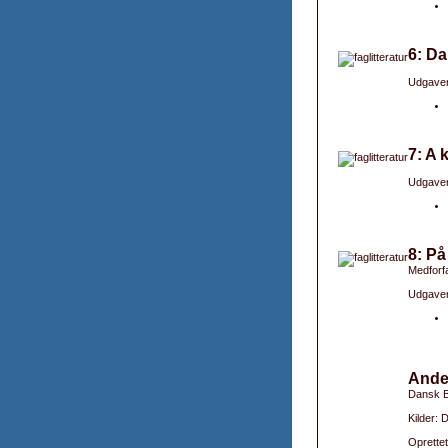
6: Da
Udgaver
7: A 
Udgaver
8: På
Medforfa
Udgaver
Ande
Dansk B
Kilder: 
Oprettet