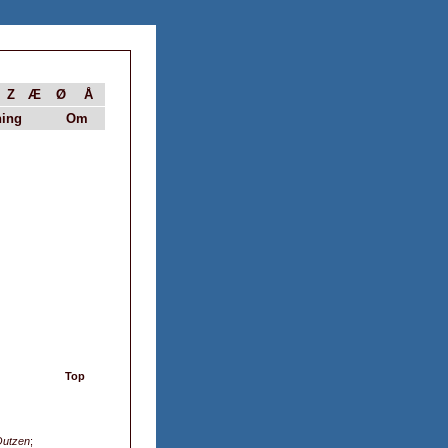
Z
Æ
Ø
Å
ing
Om
Top
Outzen
;