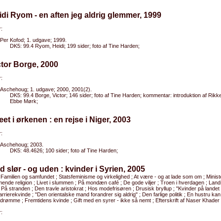
idi Ryom - en aften jeg aldrig glemmer, 1999
:
Per Kofod; 1. udgave; 1999.
DK5: 99.4 Ryom, Heidi; 199 sider; foto af Tine Harden;
ctor Borge, 2000
:
Aschehoug; 1. udgave; 2000, 2001(2).
DK5: 99.4 Borge, Victor; 146 sider; foto af Tine Harden; kommentar: introduktion af Rikke
Ebbe Mørk;
æet i ørkenen : en rejse i Niger, 2003
:
Aschehoug; 2003.
DK5: 48.4626; 100 sider; foto af Tine Harden;
d slør - og uden : kvinder i Syrien, 2005
 Familien og samfundet ; Statsfeminisme og virkelighed ; At være - og at lade som om ; Minis
nde religion ; Livet i slummen ; På mondæn café ; De gode viljer ; Troen i hverdagen ; Lan
; På stranden ; Den travle aristokrat ; Hos modefrisøren ; Drusisk bryllup ; "Kvinder på landet
arrierekvinde ; "Den orientalske mand forandrer sig aldrig" ; Den farlige politik ; En hustru kan
rømme ; Fremtidens kvinde ; Gift med en syrer - ikke så nemt ; Efterskrift af Naser Khader
: