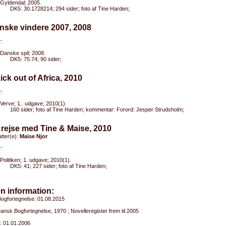
Gyldendal; 2005.
DK5: 30.1728214; 294 sider; foto af Tine Harden;
nske vindere 2007, 2008
:
Danske spil; 2008.
DK5: 75.74; 90 sider;
kick out of Africa, 2010
:
Verve; 1.. udgave; 2010(1).
160 sider; foto af Tine Harden; kommentar: Forord: Jesper Strudsholm;
 rejse med Tine & Maise, 2010
tter(e):
Maise Njor
:
Politiken; 1. udgave; 2010(1).
DK5: 41; 227 sider; foto af Tine Harden;
n information:
ogfortegnelse: 01.08.2015
Dansk Bogfortegnelse, 1970 ; Novelleregister frem til 2005
: 01.01.2006