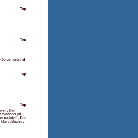
Top
Top
 Borge, forord af
Top
Top
teren ; Den
dsbykvinder på
 er trækdyr" ; Den
 ikke voldtages ;