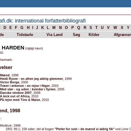
afi.dk: international forfatterbibliografi
C
D
E
F
G
H
I
J
K
L
M
N
O
P
Q
R
S
T
U
V
W
X
Y
de
Tidstavle
Via Land
Søg
Kilder
Afgrænsn
E HARDEN
(rigtigt navn)
60.
 Danmark.
velser
Mænd
, 1998
Heidi Ryom - en aften jeg aldrig glemmer
, 1999
Victor Borge
, 2000
Træet i ørkenen : en rejse i Niger
, 2003
Med slør - og uden : kvinder i Syrien
, 2005
Danske vindere 2007
, 2008
A kick out of Africa
, 2010
På rejse med Tine & Maise
, 2010
ænd, 1998
:
Modtryk; 1998.
DK5: 99.1; 158 sider; del af bogen
"Perler for svin : de mænd vi aldrig fik"
ved
Lene 