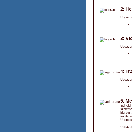
2: He
Udgaver
3: Vi
Udgaver
4: Tr
Udgaver
5: Me
Indhold:
skræmme
bjerget 
trætte k
Ungpiged
Udgaver