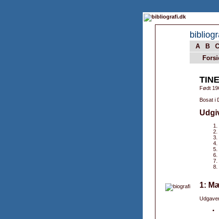
bibliogr
A
B
Forsi
TIN
Født 19
Bosat i
Udgi
1: M
Udgaver