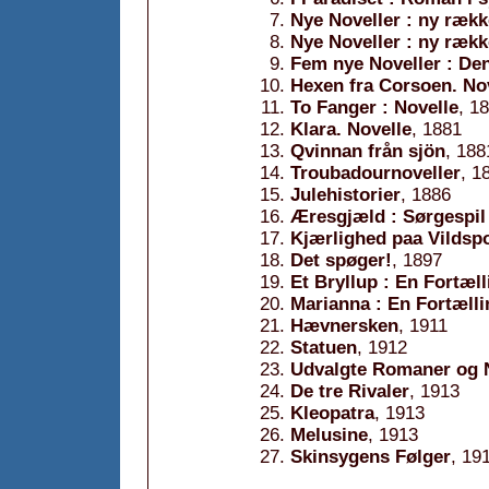
Nye Noveller : ny rækk
Nye Noveller : ny rækk
Fem nye Noveller : Den
Hexen fra Corsoen. No
To Fanger : Novelle
, 1
Klara. Novelle
, 1881
Qvinnan från sjön
, 188
Troubadournoveller
, 1
Julehistorier
, 1886
Æresgjæld : Sørgespil 
Kjærlighed paa Vildspo
Det spøger!
, 1897
Et Bryllup : En Fortæll
Marianna : En Fortælli
Hævnersken
, 1911
Statuen
, 1912
Udvalgte Romaner og 
De tre Rivaler
, 1913
Kleopatra
, 1913
Melusine
, 1913
Skinsygens Følger
, 19