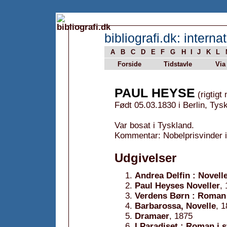
bibliografi.dk: internat
A
B
C
D
E
F
G
H
I
J
K
L
Forside
Tidstavle
Via
PAUL HEYSE
(rigtigt
Født 05.03.1830 i Berlin, Tys
Var bosat i Tyskland.
Kommentar: Nobelprisvinder i 
Udgivelser
Andrea Delfin : Novell
Paul Heyses Noveller
,
Verdens Børn : Roman 
Barbarossa, Novelle
, 
Dramaer
, 1875
I Paradiset : Roman i 