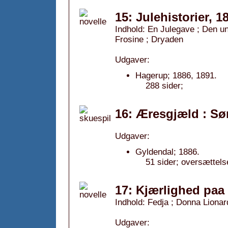
15: Julehistorier, 1
Indhold: En Julegave ; Den un
Frosine ; Dryaden
Udgaver:
Hagerup; 1886, 1891.
288 sider;
16: Æresgjæld : Sør
Udgaver:
Gyldendal; 1886.
51 sider; oversættel
17: Kjærlighed paa 
Indhold: Fedja ; Donna Liona
Udgaver: