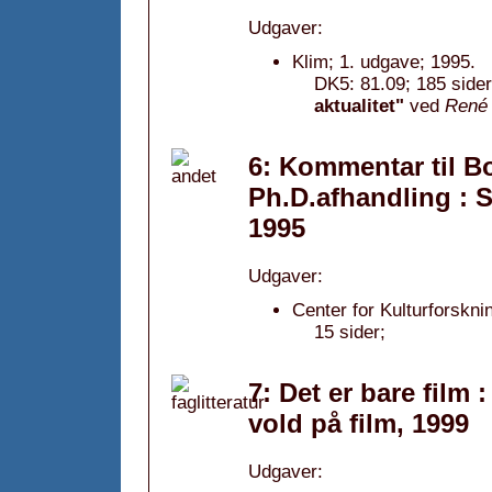
Udgaver:
Klim; 1. udgave; 1995.
DK5: 81.09; 185 sider
aktualitet"
ved
René
6: Kommentar til B
Ph.D.afhandling : S
1995
Udgaver:
Center for Kulturforskni
15 sider;
7: Det er bare film
vold på film, 1999
Udgaver: