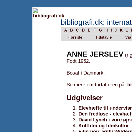
bibliografi.dk: internat
A
B
C
D
E
F
G
H
I
J
K
L
Forside
Tidstavle
Via
ANNE JERSLEV
(rig
Født 1952.
Bosat i Danmark.
Se mere om forfatteren på:
li
Udgivelser
Elevhæfte til undervi
Den fredløse - elevhæf
David Lynch i vore øjn
Kultfilm og filmkultur
,
Film noir, Billy Wilde