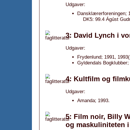
Udgaver:
Dansklærerforeningen; 
DK5: 99.4 Ágúst Gud
3: David Lynch i vo
Udgaver:
Frydenlund; 1991, 1993(
Gyldendals Bogklubber;
4: Kultfilm og filmk
Udgaver:
Amanda; 1993.
5: Film noir, Billy
og maskuliniteten i