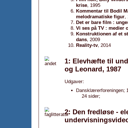
krise
, 1995
Kommentar til Bodil M
melodramatiske figur
,
Det er bare film : ung
Vi ses på TV : medier o
Konstruktionen af et s
dans
, 2009
Reality-tv
, 2014
1: Elevhæfte til u
og Leonard, 1987
Udgaver:
Dansklærerforeningen; 
24 sider;
2: Den fredløse - el
undervisningsvide