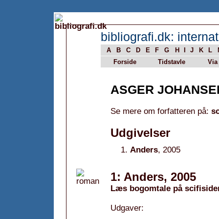
bibliografi.dk: internat
A
B
C
D
E
F
G
H
I
J
K
L
Forside
Tidstavle
Via
ASGER JOHANSE
Se mere om forfatteren på:
sc
Udgivelser
Anders
, 2005
1: Anders, 2005
Læs bogomtale på scifiside
Udgaver: