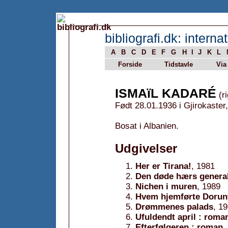
bibliografi.dk: internat
A
B
C
D
E
F
G
H
I
J
K
L
Forside
Tidstavle
Via
ISMAïL KADARÉ
(ri
Født 28.01.1936 i Gjirokaster,
Bosat i Albanien.
Udgivelser
Her er Tirana!
, 1981
Den døde hærs genera
Nichen i muren
, 1989
Hvem hjemførte Dorun
Drømmenes palads
, 1
Ufuldendt april : roma
Efterfølgeren : roman
,