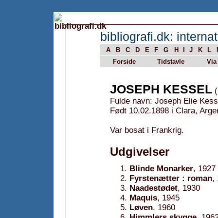
bibliografi.dk: internat
A
B
C
D
E
F
G
H
I
J
K
L
Forside
Tidstavle
Via
JOSEPH KESSEL
(
Fulde navn: Joseph Elie Kess
Født 10.02.1898 i Clara, Arge
Var bosat i Frankrig.
Udgivelser
Blinde Monarker
, 1927
Fyrstenætter : roman
,
Naadestødet
, 1930
Maquis
, 1945
Løven
, 1960
Himmlers skygge
, 196