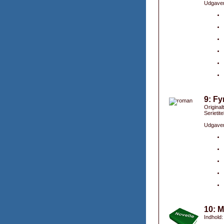
Udgaver
9: Fy
Original
Serietite
Udgaver
10: 
Indhold