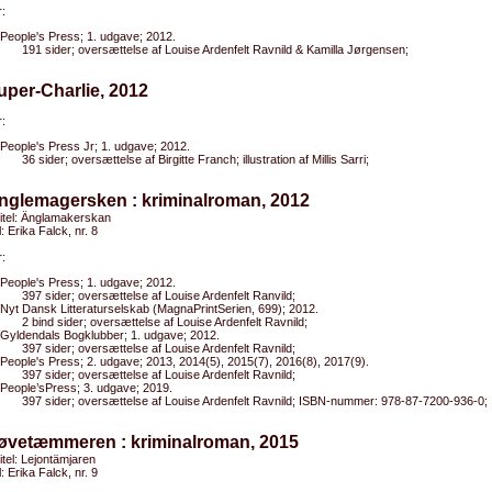
:
People's Press; 1. udgave; 2012.
191 sider; oversættelse af Louise Ardenfelt Ravnild & Kamilla Jørgensen;
uper-Charlie, 2012
:
People's Press Jr; 1. udgave; 2012.
36 sider; oversættelse af Birgitte Franch; illustration af Millis Sarri;
Englemagersken : kriminalroman, 2012
titel: Änglamakerskan
l: Erika Falck, nr. 8
:
People's Press; 1. udgave; 2012.
397 sider; oversættelse af Louise Ardenfelt Ranvild;
Nyt Dansk Litteraturselskab (MagnaPrintSerien, 699); 2012.
2 bind sider; oversættelse af Louise Ardenfelt Ravnild;
Gyldendals Bogklubber; 1. udgave; 2012.
397 sider; oversættelse af Louise Ardenfelt Ravnild;
People's Press; 2. udgave; 2013, 2014(5), 2015(7), 2016(8), 2017(9).
397 sider; oversættelse af Louise Ardenfelt Ravnild;
People’sPress; 3. udgave; 2019.
397 sider; oversættelse af Louise Ardenfelt Ravnild; ISBN-nummer: 978-87-7200-936-0;
Løvetæmmeren : kriminalroman, 2015
titel: Lejontämjaren
l: Erika Falck, nr. 9