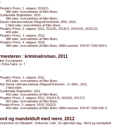
:
People's Press; 1. udgave; 2010(1).
388 sider; oversættelse af Ellen Boen;
Gyldendals Bogklubber; 2010.
388 sider; oversættelse af Ellen Boen;
Dansk Litteraturselskab (MagnaPrintSerien, 650); 2010.
2 bind sider; oversættelse af Ellen Boen;
People's Press; 2. udgave; 2011, 2012(6), 2013(7), 2014(10), 2015(12).
409 sider;
People's Press; 3. udgave; 2012.
388 sider; oversættelse af Ellen Boen;
People's Press; 4. udgave; 2019.
388 sider; oversættelse af Ellen Boen; ISBN-nummer: 978-87-7200-934-6;
rmesteren : kriminalroman, 2011
titel: Fyrvaktaren
l: Erika Falck, nr. 7
:
People’s Press; 1. udgave; 2011.
403 sider; oversættelse af Ellen Boen;
Nyt Dansk Litteraturselskab (MagnaPrintserien ; nr. 664).; 2011.
2 bind sider;
Gyldendals Bogklubber; 2011.
403 sider; oversættelse af Ellen Boen;
People's Press; 2. udgave; 2012, 2014(4-5), 2015(6), 2017(7).
403 sider; oversættelse af Ellen Boen;
People’sPress; 3. udgave; 2019, 2022(2).
403 sider; oversættelse af Ellen Boen; ISBN-nummer: 978-87-7200-935-3;
Mord og mandelduft med mere, 2012
: Drømmen om Elisabeth ; Enkernes Café ; En djævelsk dag ; Mord og mandelduft