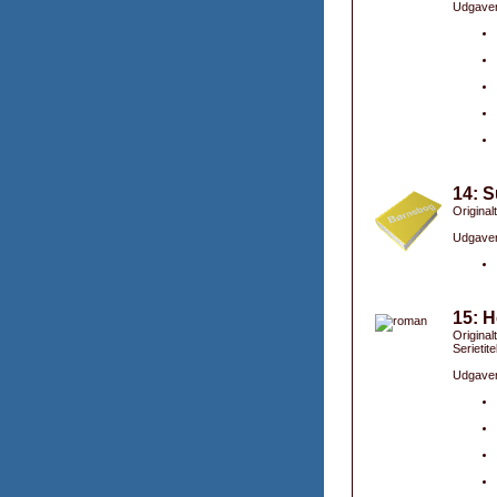
Udgaver
14: 
Original
Udgaver
15: H
Original
Serietite
Udgaver