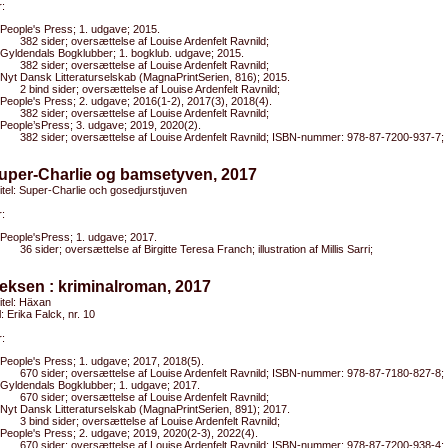
:
People's Press; 1. udgave; 2015.
382 sider; oversættelse af Louise Ardenfelt Ravnild;
Gyldendals Bogklubber; 1. bogklub. udgave; 2015.
382 sider; oversættelse af Louise Ardenfelt Ravnild;
Nyt Dansk Litteraturselskab (MagnaPrintSerien, 816); 2015.
2 bind sider; oversættelse af Louise Ardenfelt Ravnild;
People's Press; 2. udgave; 2016(1-2), 2017(3), 2018(4).
382 sider; oversættelse af Louise Ardenfelt Ravnild;
People’sPress; 3. udgave; 2019, 2020(2).
382 sider; oversættelse af Louise Ardenfelt Ravnild; ISBN-nummer: 978-87-7200-937-7;
Super-Charlie og bamsetyven, 2017
titel: Super-Charlie och gosedjurstjuven
:
People'sPress; 1. udgave; 2017.
36 sider; oversættelse af Birgitte Teresa Franch; illustration af Millis Sarri;
eksen : kriminalroman, 2017
titel: Häxan
l: Erika Falck, nr. 10
:
People's Press; 1. udgave; 2017, 2018(5).
670 sider; oversættelse af Louise Ardenfelt Ravnild; ISBN-nummer: 978-87-7180-827-8;
Gyldendals Bogklubber; 1. udgave; 2017.
670 sider; oversættelse af Louise Ardenfelt Ravnild;
Nyt Dansk Litteraturselskab (MagnaPrintSerien, 891); 2017.
3 bind sider; oversættelse af Louise Ardenfelt Ravnild;
People's Press; 2. udgave; 2019, 2020(2-3), 2022(4).
670 sider; oversættelse af Louise Ardenfelt Ravnild; ISBN-nummer: 978-87-7200-938-4;