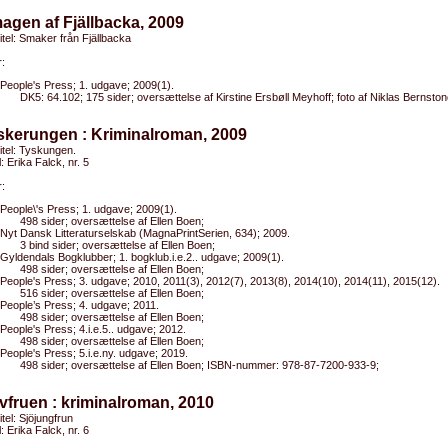
agen af Fjällbacka, 2009
titel: Smaker från Fjällbacka
:
People's Press; 1. udgave; 2009(1).
DK5: 64.102; 175 sider; oversættelse af Kirstine Ersbøll Meyhoff; foto af Niklas Bernston
skerungen : Kriminalroman, 2009
titel: Tyskungen.
l: Erika Falck, nr. 5
:
People\'s Press; 1. udgave; 2009(1).
498 sider; oversættelse af Ellen Boen;
Nyt Dansk Litteraturselskab (MagnaPrintSerien, 634); 2009.
3 bind sider; oversættelse af Ellen Boen;
Gyldendals Bogklubber; 1. bogklub.i.e.2.. udgave; 2009(1).
498 sider; oversættelse af Ellen Boen;
People's Press; 3. udgave; 2010, 2011(3), 2012(7), 2013(8), 2014(10), 2014(11), 2015(12).
516 sider; oversættelse af Ellen Boen;
People’s Press; 4. udgave; 2011.
498 sider; oversættelse af Ellen Boen;
People's Press; 4.i.e.5.. udgave; 2012.
498 sider; oversættelse af Ellen Boen;
People's Press; 5.i.e.ny. udgave; 2019.
498 sider; oversættelse af Ellen Boen; ISBN-nummer: 978-87-7200-933-9;
vfruen : kriminalroman, 2010
itel: Sjöjungfrun
l: Erika Falck, nr. 6