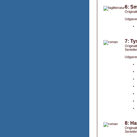
6: Sm
Original
Udgaver
7: Ty
Original
Serietite
Udgaver
8: Ha
Originalt
Serietite