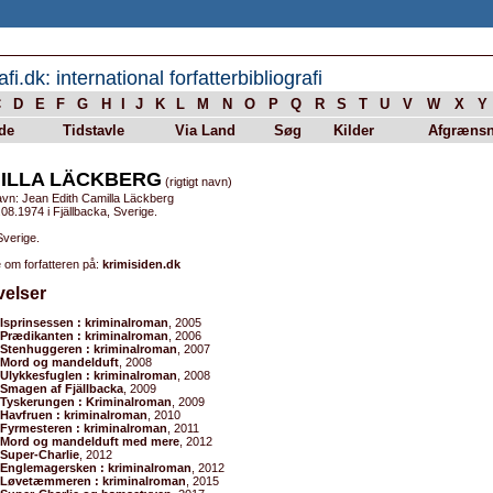
afi.dk: international forfatterbibliografi
C
D
E
F
G
H
I
J
K
L
M
N
O
P
Q
R
S
T
U
V
W
X
Y
de
Tidstavle
Via Land
Søg
Kilder
Afgrænsn
ILLA LÄCKBERG
(rigtigt navn)
avn: Jean Edith Camilla Läckberg
08.1974 i Fjällbacka, Sverige.
Sverige.
 om forfatteren på:
krimisiden.dk
velser
Isprinsessen : kriminalroman
, 2005
Prædikanten : kriminalroman
, 2006
Stenhuggeren : kriminalroman
, 2007
Mord og mandelduft
, 2008
Ulykkesfuglen : kriminalroman
, 2008
Smagen af Fjällbacka
, 2009
Tyskerungen : Kriminalroman
, 2009
Havfruen : kriminalroman
, 2010
Fyrmesteren : kriminalroman
, 2011
Mord og mandelduft med mere
, 2012
Super-Charlie
, 2012
Englemagersken : kriminalroman
, 2012
Løvetæmmeren : kriminalroman
, 2015