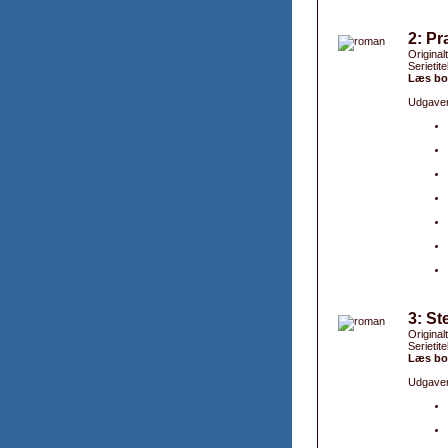
2: Pr
Original
Serietite
Læs bo
Udgaver
3: St
Original
Serietite
Læs bo
Udgaver