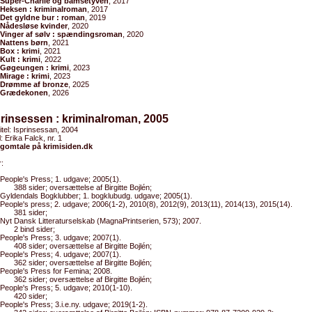
Super-Charlie og bamsetyven
, 2017
Heksen : kriminalroman
, 2017
Det gyldne bur : roman
, 2019
Nådesløse kvinder
, 2020
Vinger af sølv : spændingsroman
, 2020
Nattens børn
, 2021
Box : krimi
, 2021
Kult : krimi
, 2022
Gøgeungen : krimi
, 2023
Mirage : krimi
, 2023
Drømme af bronze
, 2025
Grædekonen
, 2026
prinsessen : kriminalroman, 2005
titel: Isprinsessan, 2004
l: Erika Falck, nr. 1
gomtale på krimisiden.dk
:
People's Press; 1. udgave; 2005(1).
388 sider; oversættelse af Birgitte Bojlén;
Gyldendals Bogklubber; 1. bogklubudg. udgave; 2005(1).
People's press; 2. udgave; 2006(1-2), 2010(8), 2012(9), 2013(11), 2014(13), 2015(14).
381 sider;
Nyt Dansk Litteraturselskab (MagnaPrintserien, 573); 2007.
2 bind sider;
People's Press; 3. udgave; 2007(1).
408 sider; oversættelse af Birgitte Bojlén;
People's Press; 4. udgave; 2007(1).
362 sider; oversættelse af Birgitte Bojlén;
People's Press for Femina; 2008.
362 sider; oversættelse af Birgitte Bojlén;
People's Press; 5. udgave; 2010(1-10).
420 sider;
People's Press; 3.i.e.ny. udgave; 2019(1-2).