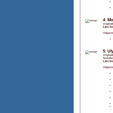
4: Mo
Original
Læs bo
Udgaver
5: Ul
Original
Serietite
Læs bo
Udgaver