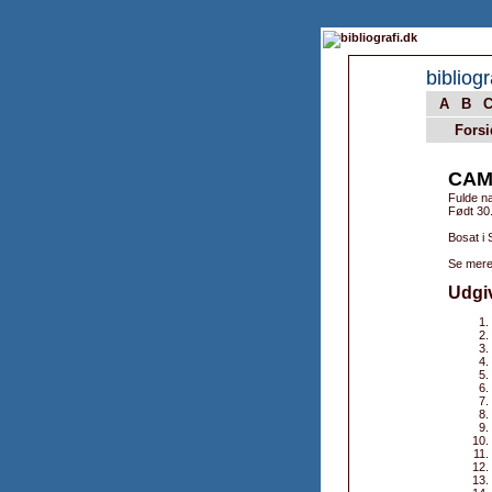
bibliogr
A
B
Forsi
CAM
Fulde n
Født 30.
Bosat i 
Se mere
Udgi