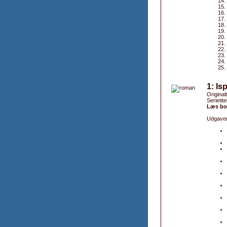
1: Is
Original
Serietite
Læs bo
Udgaver