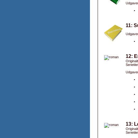
Udgaver
11: S
Udgaver
12: 
Original
Serietite
Udgaver
13: 
Original
Serietite