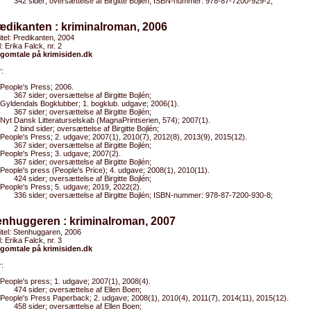
342 sider; oversættelse af Birgitte Bojlén; ISBN-nummer: 978-87-7200-929-2;
ædikanten : kriminalroman, 2006
titel: Predikanten, 2004
l: Erika Falck, nr. 2
gomtale på krimisiden.dk
:
People's Press; 2006.
367 sider; oversættelse af Birgitte Bojlén;
Gyldendals Bogklubber; 1. bogklub. udgave; 2006(1).
367 sider; oversættelse af Birgitte Bojlén;
Nyt Dansk Litteraturselskab (MagnaPrintserien, 574); 2007(1).
2 bind sider; oversættelse af Birgitte Bojlén;
People's Press; 2. udgave; 2007(1), 2010(7), 2012(8), 2013(9), 2015(12).
367 sider; oversættelse af Birgitte Bojlén;
People's Press; 3. udgave; 2007(2).
367 sider; oversættelse af Birgitte Bojlén;
People's press (People's Price); 4. udgave; 2008(1), 2010(11).
424 sider; oversættelse af Birgitte Bojlén;
People's Press; 5. udgave; 2019, 2022(2).
336 sider; oversættelse af Birgitte Bojlén; ISBN-nummer: 978-87-7200-930-8;
enhuggeren : kriminalroman, 2007
titel: Stenhuggaren, 2006
l: Erika Falck, nr. 3
gomtale på krimisiden.dk
:
People's press; 1. udgave; 2007(1), 2008(4).
474 sider; oversættelse af Ellen Boen;
People's Press Paperback; 2. udgave; 2008(1), 2010(4), 2011(7), 2014(11), 2015(12).
458 sider; oversættelse af Ellen Boen;