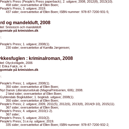
People’s Press (People’s Press paperback); 2. udgave; 2008, 2012(8), 2013(10).
458 sider; oversættelse af Ellen Boen;
People's Press; 3. udgave; 2019.
437 sider; oversættelse af Ellen Boen; ISBN-nummer: 978-87-7200-931-5;
rd og mandelduft, 2008
titel: Snöstorm och mandeldoft
gomtale på krimisiden.dk
:
People's Press; 1. udgave; 2008(1).
230 sider; oversættelse af Kamilla Jørgensen;
ykkesfuglen : kriminalroman, 2008
titel: Olycksfågeln, 2006
l: Erika Falck, nr. 4
gomtale på krimisiden.dk
:
People's Press; 1. udgave; 2008(1).
350 sider; oversættelse af Ellen Boen;
Nyt Dansk Litteraturselskab (MagnaPrintserien, 606); 2008.
2 bind sider; oversættelse af Ellen Boen;
Gyldendals Bogklubber; 1. bogklub. udgave; 2008(1).
350 sider; oversættelse af Ellen Boen;
People’s Press; 2. udgave; 2009, 2011(5), 2012(6), 2013(8), 2014(9-10), 2015(11).
367 sider; oversættelse af Ellen Boen;
People’s Press; 4. udgave; 2010(1-2).
367 sider;
People’s Press; 5. udgave; 2010(2).
People's Press; 3.i.e.ny. udgave; 2019.
335 sider; oversættelse af Ellen Boen; ISBN-nummer: 978-87-7200-932-2;