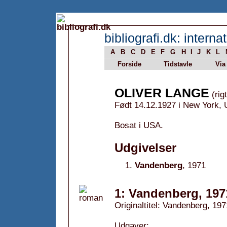
bibliografi.dk: internat
A
B
C
D
E
F
G
H
I
J
K
L
Forside
Tidstavle
Via
OLIVER LANGE
(rig
Født 14.12.1927 i New York,
Bosat i USA.
Udgivelser
Vandenberg
, 1971
1: Vandenberg, 197
Originaltitel: Vandenberg, 197
Udgaver: