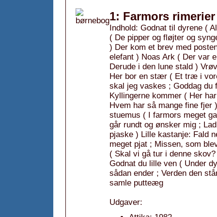
1: Farmors rimerier
Indhold: Godnat til dyrene ( A
( De pipper og fløjter og synge
) Der kom et brev med posten
elefant ) Noas Ark ( Der var e
Derude i den lune stald ) Vrø
Her bor en stær ( Et træ i vo
skal jeg vaskes ; Goddag du 
Kyllingerne kommer ( Her har
Hvem har så mange fine fjer )
stuemus ( I farmors meget ga
går rundt og ønsker mig ; Lad 
pjaske ) Lille kastanje: Fald 
meget pjat ; Missen, som blev 
( Skal vi gå tur i denne skov? 
Godnat du lille ven ( Under d
sådan ender ; Verden den står h
samle putteæg
Udgaver: