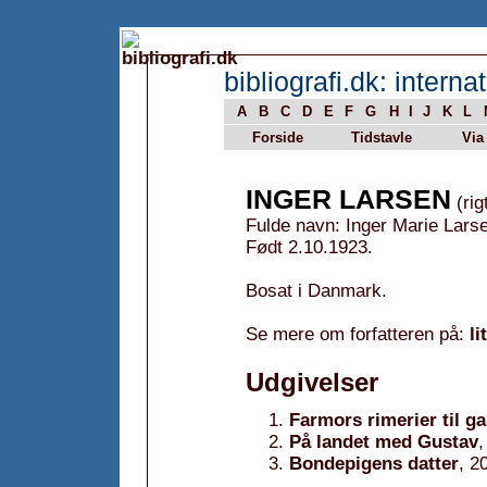
bibliografi.dk: internat
A
B
C
D
E
F
G
H
I
J
K
L
Forside
Tidstavle
Via
INGER LARSEN
(rig
Fulde navn: Inger Marie Lars
Født 2.10.1923.
Bosat i Danmark.
Se mere om forfatteren på:
li
Udgivelser
Farmors rimerier til g
På landet med Gustav
,
Bondepigens datter
, 2