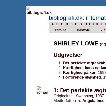
bibliografi.dk: internat
A
B
C
D
E
F
G
H
I
J
K
L
Forside
Tidstavle
Via
SHIRLEY LOWE
(rig
Udgivelser
Det perfekte ægteskab
Kærlighed, kaos og kar
Kærlighed på kur
, 199
Forførende skønhed
, 
1: Det perfekte ægt
Originaltitel: Swapping, 1987
Medforfatter(e):
Angela Ince