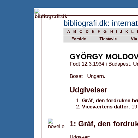
bibliografi.dk: internat
A
B
C
D
E
F
G
H
I
J
K
L
Forside
Tidstavle
Via
GYÖRGY MOLDO
Født 12.3.1934 i Budapest, U
Bosat i Ungarn.
Udgivelser
Gráf, den fordrukne hø
Viceværtens datter
, 19
1: Gráf, den fordru
Udgaver: