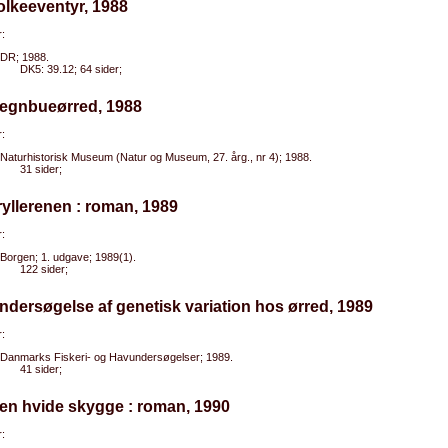
olkeeventyr, 1988
:
DR; 1988.
DK5: 39.12; 64 sider;
Regnbueørred, 1988
:
Naturhistorisk Museum (Natur og Museum, 27. årg., nr 4); 1988.
31 sider;
ryllerenen : roman, 1989
:
Borgen; 1. udgave; 1989(1).
122 sider;
ndersøgelse af genetisk variation hos ørred, 1989
:
Danmarks Fiskeri- og Havundersøgelser; 1989.
41 sider;
en hvide skygge : roman, 1990
: