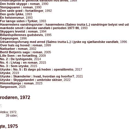
Undersøgelse af genetisk variation hos ørred
, 1989
Den hvide skygge : roman
, 1990
Stenjaguaren : roman
, 1990
Den søde grød : fortællinger
, 1992
Den gode lykke
, 1993
En helstensmur
, 1993
For længe siden i Tyrkiet
, 1993
Havørredens vandringsruter : havørredens (Salmo trutta L.) vandringer belyst ved u
mærkede smolt i danske vandløb i perioden 1977-90
, 1993
Skyggers levetid : roman
, 1994
Billardspillerenes gudsbevis
, 1995
Gøgeungen
, 1996
Udsætningsforsøg med ørred (Salmo trutta L.) i jyske og sjællandske vandløb
, 1996
Over hals og hoved : roman
, 1999
Natbarber : roman
, 2002
Bertil Betjents saga : roman
, 2005
Lille Sven : en fortælling
, 2009
No. 2 : De lyshigende
, 2014
No. 4 : Livtag : en roman
, 2015
No. 3 : Som utyske
, 2015
Utyske : No. 5 : Et døgn på heden : operalibretto
, 2017
Utyske
, 2019
Utyske : Skænderier : hvad, hvordan og hvorfor?
, 2021
Utyske : Skyggelandet : umbriske skitser
, 2022
Himmelbjerge : roman
, 2023
Sargassum
, 2025
arodøren, 1972
:
Attika; 1972.
39 sider;
gte, 1975