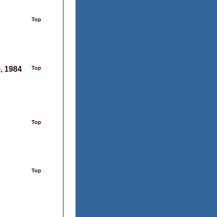
Top
, 1984
Top
Top
Top