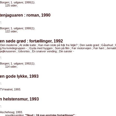
Borgen; 1. udgave; 1990(1).
125 sider;
tenjaguaren : roman, 1990
:
Borgen; 1. udgave; 1990(1).
122 sider;
en søde grød : fortællinger, 1992
 Den moderne ; At skille katte ; Kan man stole på folk fra Vejle? ; Den søde grød ; Gåsehud ; 
g fra kvindegruppen - ; Gyda med hyggen ; Som på film ; Før motorvejen ; Før hørt ; Jernald
pejlknuseren ; Udvortes ; En snæver vending ; Din søster -
:
Borgen; 1. udgave; 1992(1).
114 sider;
en gode lykke, 1993
:
TV-teatret; 1993.
n helstensmur, 1993
:
Aschehoug; 1993.
novellesamling:
"Skud : 24 nye erotiske fortællinger"
;