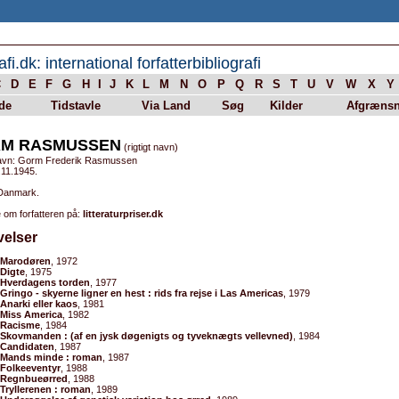
afi.dk: international forfatterbibliografi
C
D
E
F
G
H
I
J
K
L
M
N
O
P
Q
R
S
T
U
V
W
X
Y
de
Tidstavle
Via Land
Søg
Kilder
Afgrænsn
M RASMUSSEN
(rigtigt navn)
avn: Gorm Frederik Rasmussen
.11.1945.
 Danmark.
 om forfatteren på:
litteraturpriser.dk
velser
Marodøren
, 1972
Digte
, 1975
Hverdagens torden
, 1977
Gringo - skyerne ligner en hest : rids fra rejse i Las Americas
, 1979
Anarki eller kaos
, 1981
Miss America
, 1982
Racisme
, 1984
Skovmanden : (af en jysk døgenigts og tyveknægts vellevned)
, 1984
Candidaten
, 1987
Mands minde : roman
, 1987
Folkeeventyr
, 1988
Regnbueørred
, 1988
Tryllerenen : roman
, 1989