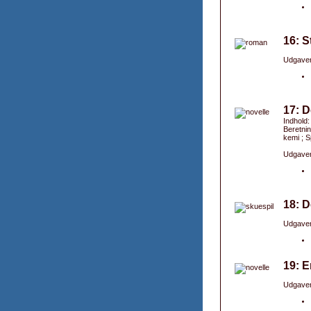
16: S
Udgaver
17: D
Indhold:
Beretnin
kemi ; S
Udgaver
18: D
Udgaver
19: E
Udgaver