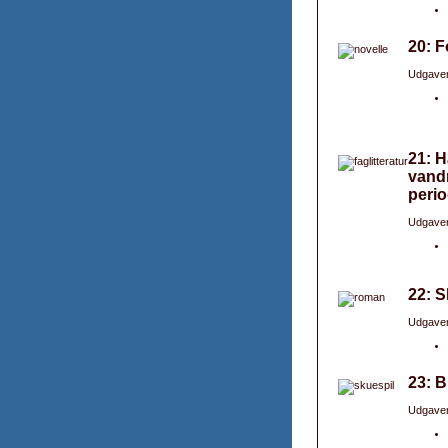
20: F
Udgaver
21: H
vandr
perio
Udgaver
22: S
Udgaver
23: B
Udgaver