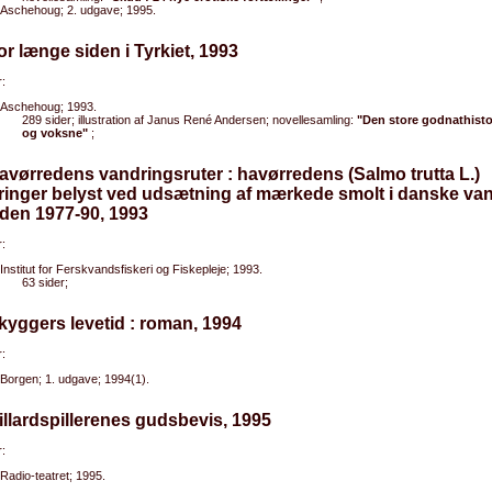
Aschehoug; 2. udgave; 1995.
or længe siden i Tyrkiet, 1993
:
Aschehoug; 1993.
289 sider; illustration af Janus René Andersen; novellesamling:
"Den store godnathisto
og voksne"
;
avørredens vandringsruter : havørredens (Salmo trutta L.)
inger belyst ved udsætning af mærkede smolt i danske van
den 1977-90, 1993
:
Institut for Ferskvandsfiskeri og Fiskepleje; 1993.
63 sider;
kyggers levetid : roman, 1994
:
Borgen; 1. udgave; 1994(1).
illardspillerenes gudsbevis, 1995
:
Radio-teatret; 1995.