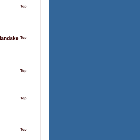
Top
llandske
Top
Top
Top
Top