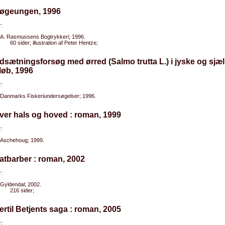
Gøgeungen, 1996
:
A. Rasmussens Bogtrykkeri; 1996.
60 sider; illustration af Peter Hentze;
dsætningsforsøg med ørred (Salmo trutta L.) i jyske og sjæ
løb, 1996
:
Danmarks Fiskeriundersøgelser; 1996.
ver hals og hoved : roman, 1999
:
Aschehoug; 1999.
atbarber : roman, 2002
:
Gyldendal; 2002.
216 sider;
ertil Betjents saga : roman, 2005
: