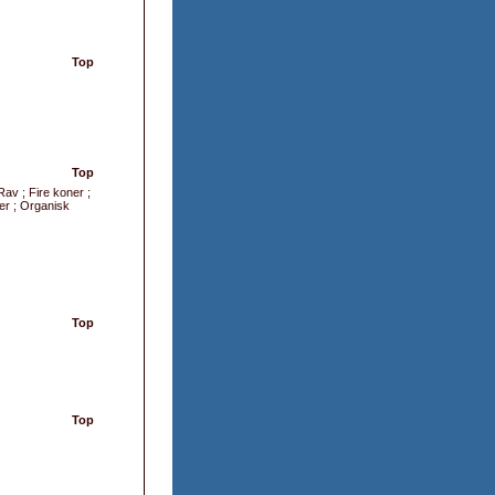
Top
Top
Rav ; Fire koner ;
er ; Organisk
Top
Top