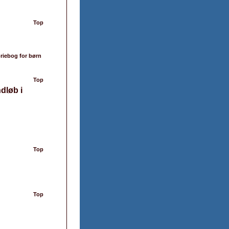
Top
riebog for børn
Top
dløb i
Top
Top