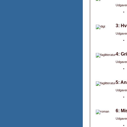
Udgaver
3: H
Udgaver
4: Gr
Udgaver
5: An
Udgaver
6: Mi
Udgaver