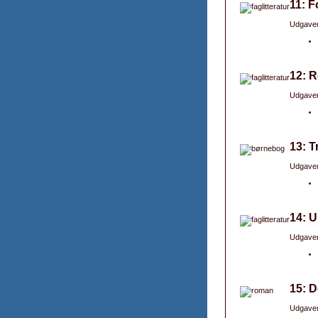
11: F
Udgaver
12: 
Udgaver
13: T
Udgaver
14: U
Udgaver
15: D
Udgaver