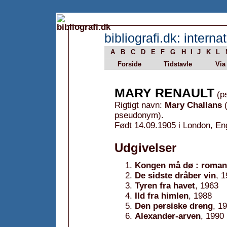
bibliografi.dk: internat
A
B
C
D
E
F
G
H
I
J
K
L
Forside
Tidstavle
Via
MARY RENAULT
(p
Rigtigt navn:
Mary Challans
(
pseudonym).
Født 14.09.1905 i London, En
Udgivelser
Kongen må dø : roman
De sidste dråber vin
, 
Tyren fra havet
, 1963
Ild fra himlen
, 1988
Den persiske dreng
, 1
Alexander-arven
, 1990