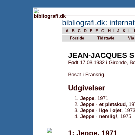
bibliografi.dk: internat
A
B
C
D
E
F
G
H
I
J
K
L
Forside
Tidstavle
Via
JEAN-JACQUES 
Født 17.08.1932 i Gironde, Bo
Bosat i Frankrig.
Udgivelser
Jeppe
, 1971
Jeppe - et pletskud
, 19
Jeppe - lige i øjet
, 197
Jeppe - nemlig!
, 1975
1: Jeppe, 1971