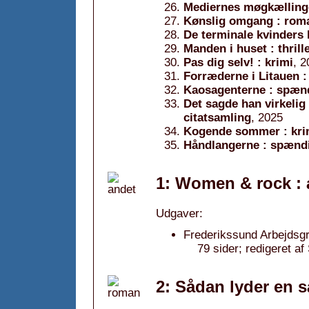
Mediernes møgkællinge
Kønslig omgang : rom
De terminale kvinders 
Manden i huset : thrill
Pas dig selv! : krimi
, 2
Forræderne i Litauen
Kaosagenterne : spæ
Det sagde han virkelig
citatsamling
, 2025
Kogende sommer : kri
Håndlangerne : spæn
1: Women & rock : 
Udgaver:
Frederikssund Arbejdsg
79 sider; redigeret a
2: Sådan lyder en s