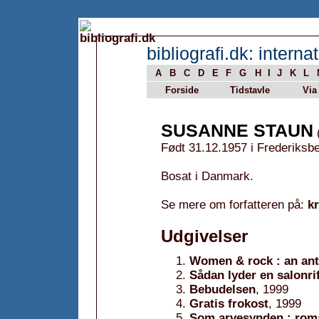
bibliografi.dk: internat
A
B
C
D
E
F
G
H
I
J
K
L
Forside
Tidstavle
Via
SUSANNE STAUN
(
Født 31.12.1957 i Frederiksb
Bosat i Danmark.
Se mere om forfatteren på:
k
Udgivelser
Women & rock : an an
Sådan lyder en salonri
Bebudelsen
, 1999
Gratis frokost
, 1999
Som arvesynden : rom