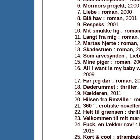
Mormors projekt
, 2000
Liebe : roman
, 2000
Blå hav : roman
, 2001
Respeks
, 2001
Mit smukke lig : roma
Langt fra mig : roman
,
Martas hjerte : roman
,
Skadestuen : roman
, 2
Som arvesynden ; Lieb
Mine piger : roman
, 20
All I want is my bab
2009
Før jeg dør : roman
, 2
Døderummet : thriller
,
Kælderen
, 2011
Hilsen fra Rexville : r
360° : erotiske novelle
Helt til grænsen : thril
Velkommen til mit mar
Fuck, en lækker røv! :
2015
Kort & cool : strambuks