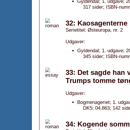
Gyldendal; 1. udgave; 2
317 sider; ISBN-num
32: Kaosagenterne
Serietitel: Østeuropa, nr. 2
Udgaver:
Gyldendal; 1. udgave; 2
345 sider; ISBN-num
33: Det sagde han vi
Trumps tomme tønde
Udgaver:
Bogmenageriet; 1. udga
DK5: 04.863; 142 si
34: Kogende sommer