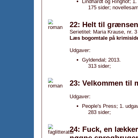
Lindhardt og Ringhof; 1.
175 sider; novellesam
22: Helt til grænsen 
Serietitel: Maria Krause, nr. 3
Læs bogomtale på krimisid
Udgaver:
Gyldendal; 2013.
313 sider;
23: Velkommen til m
Udgaver:
People's Press; 1. udga
283 sider;
24: Fuck, en lækker
nøgne sprogbruger