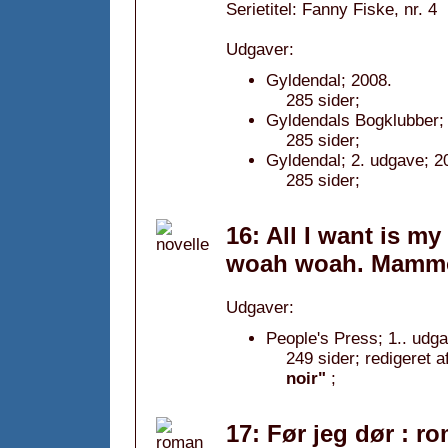
Serietitel: Fanny Fiske, nr. 4
Udgaver:
Gyldendal; 2008.
285 sider;
Gyldendals Bogklubber;
285 sider;
Gyldendal; 2. udgave; 2
285 sider;
16: All I want is 
woah woah. Mammo
Udgaver:
People's Press; 1.. udga
249 sider; redigeret a
noir"
;
17: Før jeg dør : r