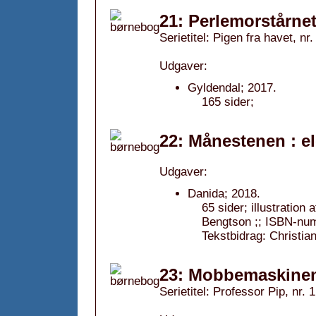
21: Perlemorstårnet
Serietitel: Pigen fra havet, nr.
Udgaver:
Gyldendal; 2017.
165 sider;
22: Månestenen : e
Udgaver:
Danida; 2018.
65 sider; illustrati
Bengtson ;; ISBN-nu
Tekstbidrag: Christia
23: Mobbemaskinen
Serietitel: Professor Pip, nr. 1