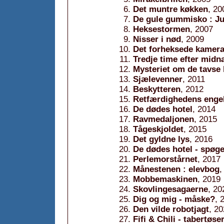
Det muntre køkken
, 20
De gule gummisko : J
Heksestormen
, 2007
Nisser i nød
, 2009
Det forheksede kamer
Tredje time efter midn
Mysteriet om de tavse
Sjælevenner
, 2011
Beskytteren
, 2012
Retfærdighedens enge
De dødes hotel
, 2014
Ravmedaljonen
, 2015
Tågeskjoldet
, 2015
Det gyldne lys
, 2016
De dødes hotel - spøge
Perlemorstårnet
, 2017
Månestenen : elevbog
,
Mobbemaskinen
, 2019
Skovlingesagaerne
, 20
Dig og mig - måske?
, 
Den vilde robotjagt
, 2
Fifi & Chili - tabertøs