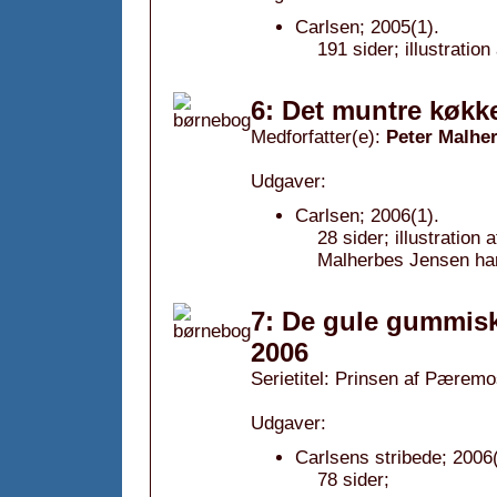
Carlsen; 2005(1).
191 sider; illustratio
6: Det muntre køkk
Medforfatter(e):
Peter Malhe
Udgaver:
Carlsen; 2006(1).
28 sider; illustratio
Malherbes Jensen har
7: De gule gummis
2006
Serietitel: Prinsen af Pæremo
Udgaver:
Carlsens stribede; 2006(
78 sider;