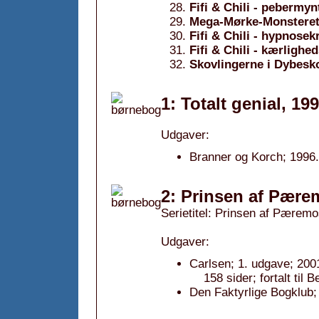
Fifi & Chili - pebermyn
Mega-Mørke-Monstere
Fifi & Chili - hypnosek
Fifi & Chili - kærligh
Skovlingerne i Dybesko
1: Totalt genial, 19
Udgaver:
Branner og Korch; 1996.
2: Prinsen af Pære
Serietitel: Prinsen af Pæremo
Udgaver:
Carlsen; 1. udgave; 2001
158 sider; fortalt til 
Den Faktyrlige Bogklub;