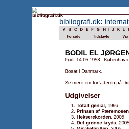
bibliografi.dk: internat
A
B
C
D
E
F
G
H
I
J
K
L
Forside
Tidstavle
Via
BODIL EL JØRGE
Født 14.05.1958 i København
Bosat i Danmark.
Se mere om forfatteren på:
bo
Udgivelser
Totalt genial
, 1996
Prinsen af Pæremosen
Hekserekorden
, 2005
Det grønne kryds
, 200
Mirakelbrillen
, 2005