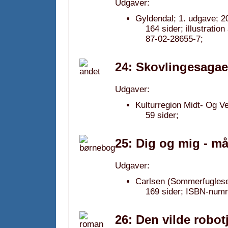
Udgaver:
Gyldendal; 1. udgave; 2
164 sider; illustrati
87-02-28655-7;
24: Skovlingesagae
Udgaver:
Kulturregion Midt- Og Ve
59 sider;
25: Dig og mig - m
Udgaver:
Carlsen (Sommerfugleser
169 sider; ISBN-numm
26: Den vilde robot