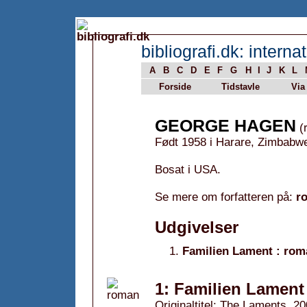
bibliografi.dk: internat
A
B
C
D
E
F
G
H
I
J
K
L
Forside
Tidstavle
Via
GEORGE HAGEN
(r
Født 1958 i Harare, Zimbabw
Bosat i USA.
Se mere om forfatteren på:
r
Udgivelser
Familien Lament : rom
1: Familien Lament
Originaltitel: The Laments, 2