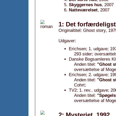
Skyggernes hus
, 2007
Natteværelset
, 2007
1: Det forfærdeligs
Originaltitel: Ghost story, 197
Udgaver:
Erichsen; 1. udgave; 19
293 sider; oversætte
Danske Bogsamleres Kl
Anden titel:
"Ghost st
oversættelse af Moge
Erichsen; 2. udgave; 19
Anden titel:
"Ghost s
Cohrt;
TV2; 1. rev.. udgave; 20
Anden titel:
"Spøgelse
oversættelse af Moge
2: Mysteriet, 1992