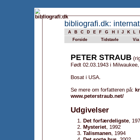
bibliografi.dk: internat
A
B
C
D
E
F
G
H
I
J
K
L
Forside
Tidstavle
Via
PETER STRAUB
(ri
Født 02.03.1943 i Milwaukee
Bosat i USA.
Se mere om forfatteren på:
k
www.peterstraub.net/
Udgivelser
Det forfærdeligste
, 19
Mysteriet
, 1992
Talismanen
, 1994
Det sorte hus
, 2002