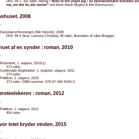
DK5: 99.1; 302 sider; bidrag i
"Brev til mit yngre jeg : 42 ekstraordinære kvinders ord
var, om det liv, der venter"
ved
Anne Marie Mygind & Mai Rasmussen
;
ashuset, 2008
:
Dansklærerforeningen (Min historie); 2008.
DK5: 99.4 Skov, Leonora Christina; 46 sider; illustration af Lilian Brøgger;
lhuet af en synder : roman, 2010
:
Rosinante; 1. udgave; 2010(1).
373 sider;
Gyldendals Bogklubber; 1. bogklub. udgave; 2011.
373 sider;
Politiken; 2. udgave; 2018.
373 sider; ISBN-nummer: 978-87-400-5049-3;
ørsteelskeren : roman, 2012
:
Politiken; 1. udgave; 2012.
404 sider;
vor intet bryder vinden, 2015
: