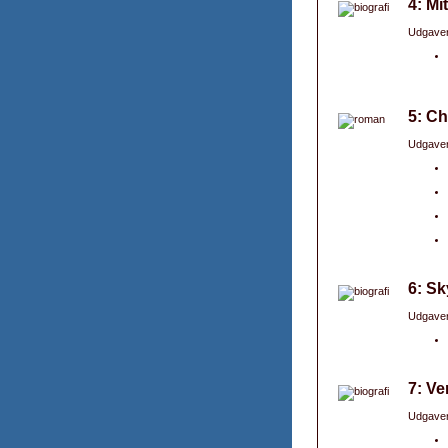
4: Mi
Udgaver
5: C
Udgaver
6: Sk
Udgaver
7: V
Udgaver