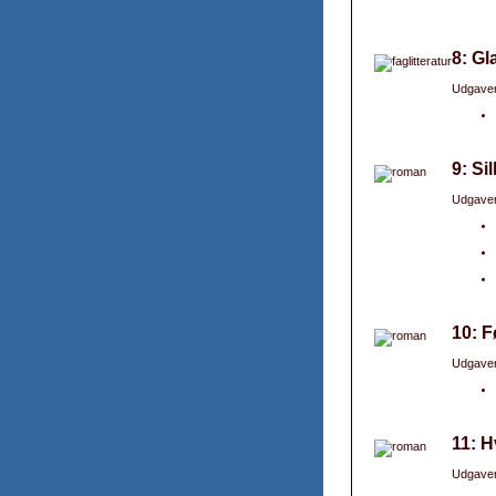
8: Gl
Udgaver
9: Si
Udgaver
10: F
Udgaver
11: H
Udgaver