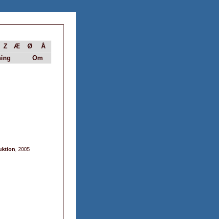
Z
Æ
Ø
Å
ing
Om
duktion
, 2005