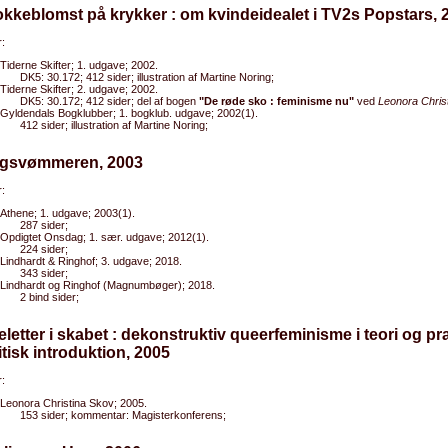
okkeblomst på krykker : om kvindeidealet i TV2s Popstars, 
:
Tiderne Skifter; 1. udgave; 2002.
DK5: 30.172; 412 sider; illustration af Martine Noring;
Tiderne Skifter; 2. udgave; 2002.
DK5: 30.172; 412 sider; del af bogen
"De røde sko : feminisme nu"
ved
Leonora Chris
Gyldendals Bogklubber; 1. bogklub. udgave; 2002(1).
412 sider; illustration af Martine Noring;
ygsvømmeren, 2003
:
Athene; 1. udgave; 2003(1).
287 sider;
Opdigtet Onsdag; 1. sær. udgave; 2012(1).
224 sider;
Lindhardt & Ringhof; 3. udgave; 2018.
343 sider;
Lindhardt og Ringhof (Magnumbøger); 2018.
2 bind sider;
eletter i skabet : dekonstruktiv queerfeminisme i teori og pra
itisk introduktion, 2005
:
Leonora Christina Skov; 2005.
153 sider; kommentar: Magisterkonferens;