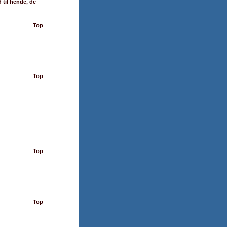
 til hende, de
Top
Top
Top
Top