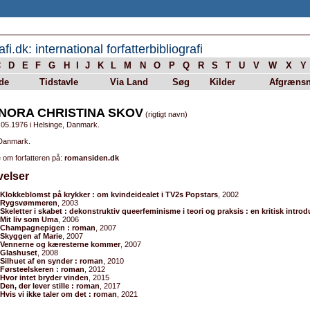
afi.dk: international forfatterbibliografi
C
D
E
F
G
H
I
J
K
L
M
N
O
P
Q
R
S
T
U
V
W
X
Y
de
Tidstavle
Via Land
Søg
Kilder
Afgrænsn
NORA CHRISTINA SKOV
(rigtigt navn)
.05.1976 i Helsinge, Danmark.
 Danmark.
 om forfatteren på:
romansiden.dk
velser
Klokkeblomst på krykker : om kvindeidealet i TV2s Popstars
, 2002
Rygsvømmeren
, 2003
Skeletter i skabet : dekonstruktiv queerfeminisme i teori og praksis : en kritisk intro
Mit liv som Uma
, 2006
Champagnepigen : roman
, 2007
Skyggen af Marie
, 2007
Vennerne og kæresterne kommer
, 2007
Glashuset
, 2008
Silhuet af en synder : roman
, 2010
Førsteelskeren : roman
, 2012
Hvor intet bryder vinden
, 2015
Den, der lever stille : roman
, 2017
Hvis vi ikke taler om det : roman
, 2021