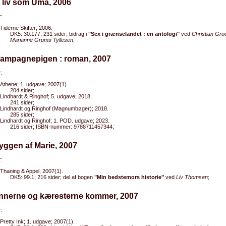
t liv som Uma, 2006
:
Tiderne Skifter; 2006.
DK5: 30.177; 231 sider; bidrag i
"Sex i grænselandet : en antologi"
ved
Christian Gr
Marianne Grums Tyllesen
;
hampagnepigen : roman, 2007
:
Athene; 1. udgave; 2007(1).
204 sider;
Lindhardt & Ringhof; 5. udgave; 2018.
241 sider;
Lindhardt og Ringhof (Magnumbøger); 2018.
285 sider;
Lindhardt og Ringhof; 1. POD. udgave; 2023.
216 sider; ISBN-nummer: 9788711457344;
yggen af Marie, 2007
:
Thaning & Appel; 2007(1).
DK5: 99.1; 216 sider; del af bogen
"Min bedstemors historie"
ved
Liv Thomsen
;
ennerne og kæresterne kommer, 2007
:
Pretty Ink; 1. udgave; 2007(1).