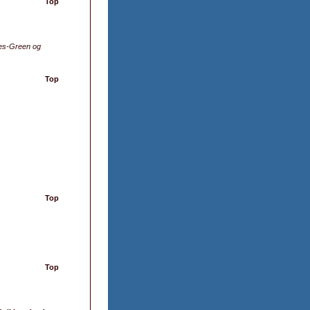
Top
oes-Green og
Top
Top
Top