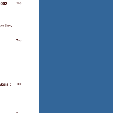
2002
Top
tina Skov
;
Top
ksis :
Top