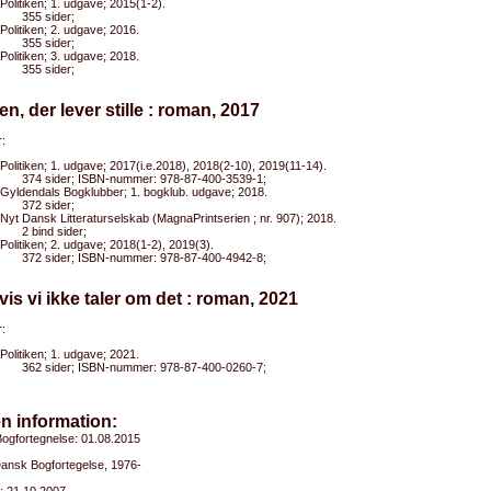
Politiken; 1. udgave; 2015(1-2).
355 sider;
Politiken; 2. udgave; 2016.
355 sider;
Politiken; 3. udgave; 2018.
355 sider;
en, der lever stille : roman, 2017
:
Politiken; 1. udgave; 2017(i.e.2018), 2018(2-10), 2019(11-14).
374 sider; ISBN-nummer: 978-87-400-3539-1;
Gyldendals Bogklubber; 1. bogklub. udgave; 2018.
372 sider;
Nyt Dansk Litteraturselskab (MagnaPrintserien ; nr. 907); 2018.
2 bind sider;
Politiken; 2. udgave; 2018(1-2), 2019(3).
372 sider; ISBN-nummer: 978-87-400-4942-8;
vis vi ikke taler om det : roman, 2021
:
Politiken; 1. udgave; 2021.
362 sider; ISBN-nummer: 978-87-400-0260-7;
n information:
ogfortegnelse: 01.08.2015
Dansk Bogfortegelse, 1976-