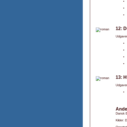
12: D
Udgaver
13: H
Udgaver
Ande
Dansk B
Kilder: 