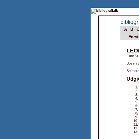
bibliogr
A
B
Forsi
LEO
Født 31
Bosat i
Se mere
Udgi