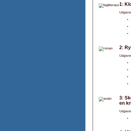
1: Kl
Udgaver
2: R
Udgaver
3: Sk
en kr
Udgaver