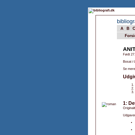
bibliogr
A
B
Forsi
ANI
Født 27
Bosat i
Se mere
Udgi
1: De
Originalt
Udgaver