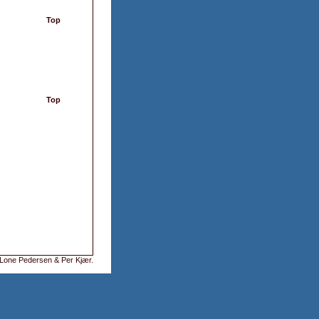
Top
Top
Lone Pedersen & Per Kjær
.