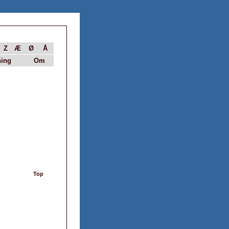
Z
Æ
Ø
Å
ing
Om
Top