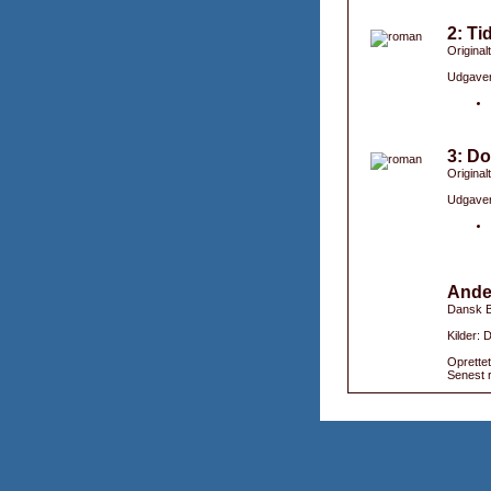
2: Ti
Original
Udgaver
3: D
Original
Udgaver
Ande
Dansk B
Kilder:
Oprettet
Senest r