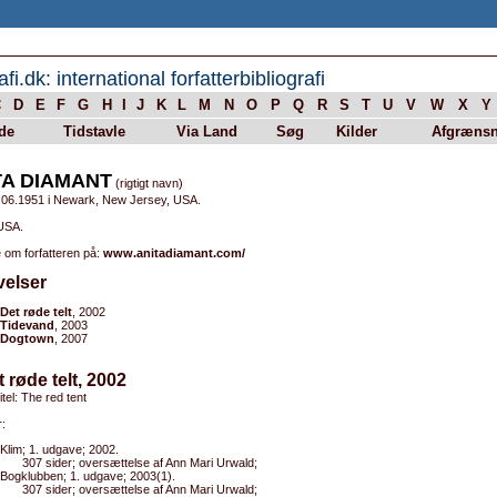
afi.dk: international forfatterbibliografi
C
D
E
F
G
H
I
J
K
L
M
N
O
P
Q
R
S
T
U
V
W
X
Y
de
Tidstavle
Via Land
Søg
Kilder
Afgrænsn
TA DIAMANT
(rigtigt navn)
.06.1951 i Newark, New Jersey, USA.
 USA.
 om forfatteren på:
www.anitadiamant.com/
velser
Det røde telt
, 2002
Tidevand
, 2003
Dogtown
, 2007
t røde telt, 2002
itel: The red tent
:
Klim; 1. udgave; 2002.
307 sider; oversættelse af Ann Mari Urwald;
Bogklubben; 1. udgave; 2003(1).
307 sider; oversættelse af Ann Mari Urwald;