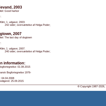
devand, 2003
titel: Good harbor
:
Klim; 1. udgave; 2003.
242 sider; oversættelse af Helga Poder;
ogtown, 2007
titel: The last day of dogtown
:
Klim; 1. udgave; 2007.
240 sider; oversættelse af Helga Poder;
n information:
ogfortegnelse: 01.08.2015
 Dansk Bogfortegnelse 1976-
: 04.04.2008
edigeret: 25.09.2015
©
Copyright 1987-2026, 