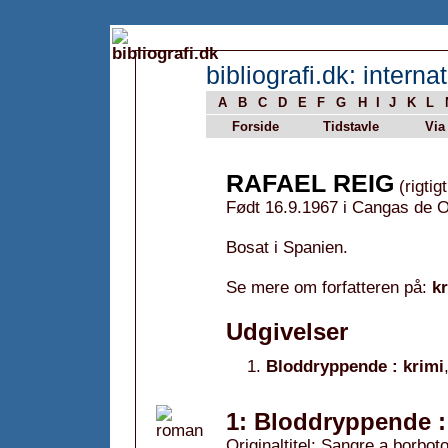
bibliografi.dk: internat
A
B
C
D
E
F
G
H
I
J
K
L
Forside
Tidstavle
Via
RAFAEL REIG
(rigtig
Født 16.9.1967 i Cangas de O
Bosat i Spanien.
Se mere om forfatteren på:
k
Udgivelser
Bloddryppende : krimi
1: Bloddryppende : 
Originaltitel: Sangre a borbot