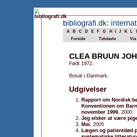
bibliografi.dk: internat
A
B
C
D
E
F
G
H
I
J
K
L
Forside
Tidstavle
Via
CLEA BRUUN JO
Født 1972.
Bosat i Danmark.
Udgivelser
Rapport om Nordisk bør
Konventionen om Barnet
november 1999
, 2000
Jeg elsker at være pige
Mai
, 2005
Lægen og patientdød på
systematiske litteratu