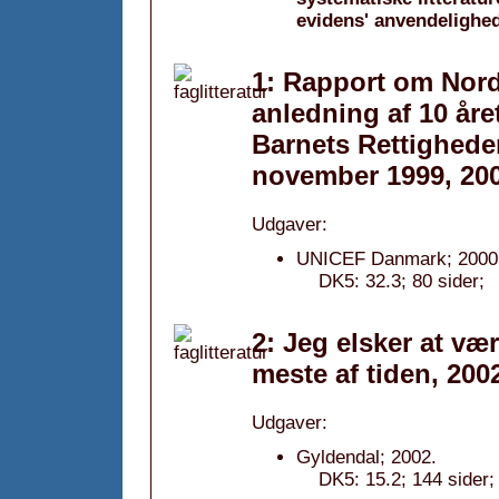
evidens' anvendelighe
1: Rapport om Nord
anledning af 10 år
Barnets Rettigheder 
november 1999, 20
Udgaver:
UNICEF Danmark; 2000(
DK5: 32.3; 80 sider;
2: Jeg elsker at vær
meste af tiden, 200
Udgaver:
Gyldendal; 2002.
DK5: 15.2; 144 sider; 