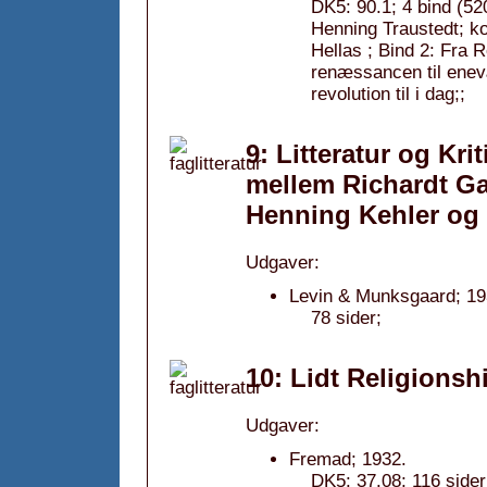
DK5: 90.1; 4 bind (52
Henning Traustedt; ko
Hellas ; Bind 2: Fra
renæssancen til enev
revolution til i dag;;
9: Litteratur og Kri
mellem Richardt Ga
Henning Kehler og 
Udgaver:
Levin & Munksgaard; 19
78 sider;
10: Lidt Religionshi
Udgaver:
Fremad; 1932.
DK5: 37.08; 116 sider