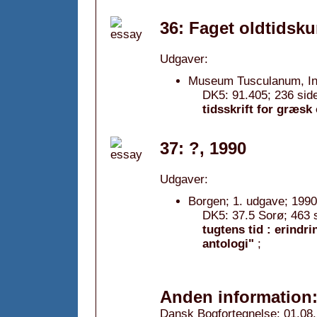
36: Faget oldtidsk
Udgaver:
Museum Tusculanum, Insti
DK5: 91.405; 236 side
tidsskrift for græsk 
37: ?, 1990
Udgaver:
Borgen; 1. udgave; 1990
DK5: 37.5 Sorø; 463 si
tugtens tid : erindr
antologi"
;
Anden information
Dansk Bogfortegnelse: 01.08