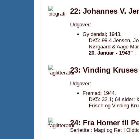
22: Johannes V. Je
Udgaver:
Gyldendal; 1943.
DK5: 99.4 Jensen, Joh
Nørgaard & Aage Marc
20. Januar - 1943"
;
23: Vinding Kruse
Udgaver:
Fremad; 1944.
DK5: 32.1; 64 sider;
Frisch og Vinding Kru
24: Fra Homer til P
Serietitel: Magt og Ret i Oldti