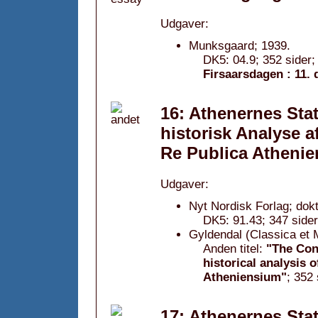
Udgaver:
Munksgaard; 1939.
DK5: 04.9; 352 sider;
Firsaarsdagen : 11.
16: Athenernes Stats
historisk Analyse 
Re Publica Athenie
Udgaver:
Nyt Nordisk Forlag; dokt
DK5: 91.43; 347 sider
Gyldendal (Classica et M
Anden titel:
"The Cons
historical analysis 
Atheniensium"
; 352 
17: Athenernes Stat