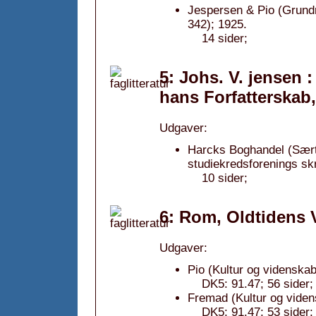
Jespersen & Pio (Grundri
342); 1925.
14 sider;
5: Johs. V. jensen :
hans Forfatterskab
Udgaver:
Harcks Boghandel (Sært
studiekredsforenings skri
10 sider;
6: Rom, Oldtidens 
Udgaver:
Pio (Kultur og videnskab
DK5: 91.47; 56 sider;
Fremad (Kultur og viden
DK5: 91.47; 53 sider;