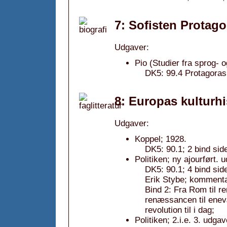
7: Sofisten Protago
Udgaver:
Pio (Studier fra sprog- o
DK5: 99.4 Protagoras;
8: Europas kulturhi
Udgaver:
Koppel; 1928.
DK5: 90.1; 2 bind side
Politiken; ny ajourført.
DK5: 90.1; 4 bind sid
Erik Stybe; kommentar:
Bind 2: Fra Rom til 
renæssancen til enev
revolution til i dag;
Politiken; 2.i.e. 3. udga