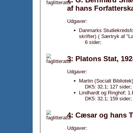
af hans Forfattersk
Udgaver:
Danmarks Studiekredsfo
skrifter) ( Særtryk af "
6 sider;
3: Platons Stat, 192
Udgaver:
Martin (Socialt Bibliotek
DK5: 32.1; 127 sider;
Lindhardt og Ringhof; 1
DK5: 32.1; 159 side
4: Cæsar og hans T
Udgaver: