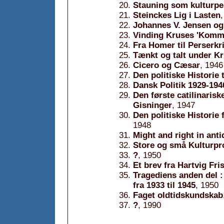
Stauning som kulturpe
Steinckes Lig i Lasten
Johannes V. Jensen og
Vinding Kruses 'Kom
Fra Homer til Perserkr
Tænkt og talt under Kr
Cicero og Cæsar
, 1946
Den politiske Historie 
Dansk Politik 1929-194
Den første catilinaris
Gisninger
, 1947
Den politiske Historie 
1948
Might and right in anti
Store og små Kulturp
?
, 1950
Et brev fra Hartvig Fri
Tragediens anden del :
fra 1933 til 1945
, 1950
Faget oldtidskundskab
?
, 1990