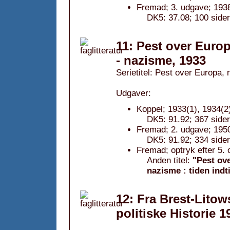
Fremad; 3. udgave; 193
DK5: 37.08; 100 sider
11: Pest over Euro
- nazisme, 1933
Serietitel: Pest over Europa, n
Udgaver:
Koppel; 1933(1), 1934(2
DK5: 91.92; 367 sider
Fremad; 2. udgave; 1950
DK5: 91.92; 334 sider
Fremad; optryk efter 5. 
Anden titel:
"Pest ov
nazisme : tiden indt
12: Fra Brest-Litow
politiske Historie 