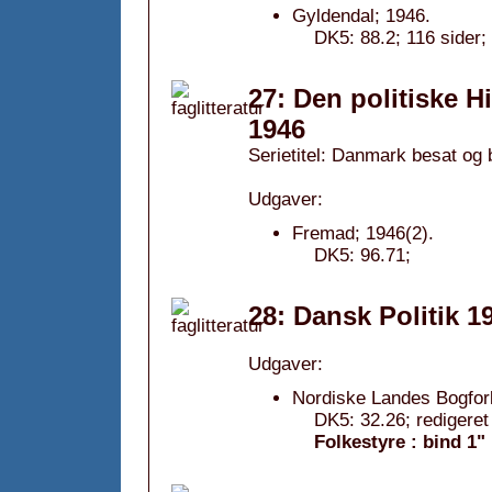
Gyldendal; 1946.
DK5: 88.2; 116 sider;
27: Den politiske Hi
1946
Serietitel: Danmark besat og b
Udgaver:
Fremad; 1946(2).
DK5: 96.71;
28: Dansk Politik 1
Udgaver:
Nordiske Landes Bogforl
DK5: 32.26; redigeret
Folkestyre : bind 1"