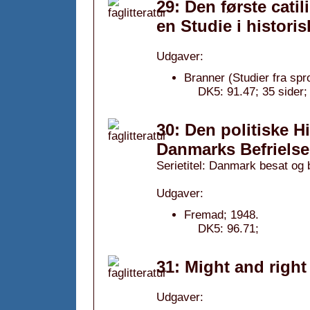
29: Den første cat
en Studie i histori
Udgaver:
Branner (Studier fra spr
DK5: 91.47; 35 sider;
30: Den politiske Hi
Danmarks Befrielse
Serietitel: Danmark besat og b
Udgaver:
Fremad; 1948.
DK5: 96.71;
31: Might and right 
Udgaver: