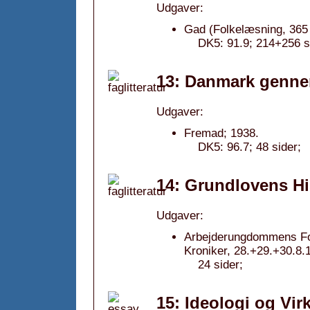
Udgaver:
Gad (Folkelæsning, 365 
DK5: 91.9; 214+256 s
13: Danmark gennem
Udgaver:
Fremad; 1938.
DK5: 96.7; 48 sider;
14: Grundlovens Hi
Udgaver:
Arbejderungdommens For
Kroniker, 28.+29.+30.8.
24 sider;
15: Ideologi og Vi