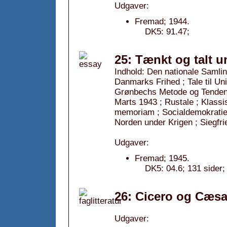
Udgaver:
Fremad; 1944.
DK5: 91.47;
25: Tænkt og talt u
Indhold: Den nationale Samli
Danmarks Frihed ; Tale til Uni
Grønbechs Metode og Tendens 
Marts 1943 ; Rustale ; Klassis
memoriam ; Socialdemokratiet
Norden under Krigen ; Siegfri
Udgaver:
Fremad; 1945.
DK5: 04.6; 131 sider;
26: Cicero og Cæsa
Udgaver: