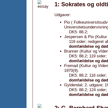
1: Sokrates og oldt
Udgaver:
Pio ( Folkeuniversitsudv
Universitetsundervisning
DK5: 88.2;
Jespersen & Pio (Kultur
119 sider; redigeret a
domfældelse og død
Branner (Kultur og Viden
DK5: 88.2; 119 sider; 
domfældelse og død
Fremad (Kultur og Viden
1970(9).
DK5: 88.2; 116 sider; 
domfældelse og død
Gyldendal; 2. udgave; 1
DK5: 88.2; 124 sider; 
domfældelse og død
2: G. Bernhard Shaw