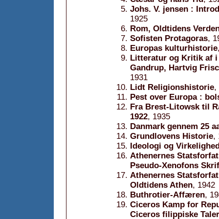
Johs. V. jensen : Intro
1925
Rom, Oldtidens Verde
Sofisten Protagoras
, 1
Europas kulturhistorie
Litteratur og Kritik af
Gandrup, Hartvig Frisc
1931
Lidt Religionshistorie
,
Pest over Europa : bo
Fra Brest-Litowsk til R
1922
, 1935
Danmark gennem 25 aar
Grundlovens Historie
,
Ideologi og Virkelighe
Athenernes Statsforfatn
Pseudo-Xenofons Skrif
Athenernes Statsforfatn
Oldtidens Athen
, 1942
Buthrotier-Affæren
, 1
Ciceros Kamp for Repu
Ciceros filippiske Tale