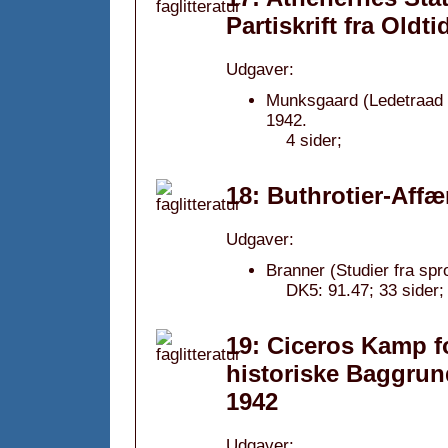
Partiskrift fra Oldt
Udgaver:
Munksgaard (Ledetraad v
1942.
4 sider;
18: Buthrotier-Affæ
Udgaver:
Branner (Studier fra spr
DK5: 91.47; 33 sider;
19: Ciceros Kamp f
historiske Baggrund
1942
Udgaver: