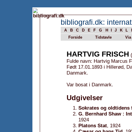
bibliografi.dk: internat
A
B
C
D
E
F
G
H
I
J
K
L
Forside
Tidstavle
Via
HARTVIG FRISCH
(
Fulde navn: Hartvig Marcus F
Født 17.01.1893 i Hillerød, 
Danmark.
Var bosat i Danmark.
Udgivelser
Sokrates og oldtidens f
G. Bernhard Shaw : Int
1924
Platons Stat
, 1924
Cæsar og hans Tid
, 19