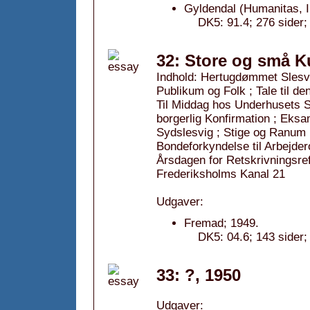
Gyldendal (Humanitas, I
DK5: 91.4; 276 sider;
32: Store og små K
Indhold: Hertugdømmet Slesvig
Publikum og Folk ; Tale til de
Til Middag hos Underhusets S
borgerlig Konfirmation ; Eksa
Sydslesvig ; Stige og Ranum 
Bondeforkyndelse til Arbejde
Årsdagen for Retskrivningsr
Frederiksholms Kanal 21
Udgaver:
Fremad; 1949.
DK5: 04.6; 143 sider;
33: ?, 1950
Udgaver: