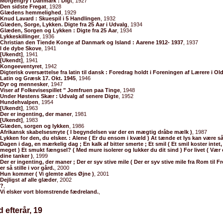
Morgengry i Danmark : Digt
, 1927
Den sidste Fregat
, 1928
Glædens hemmelighed
, 1929
Knud Lavard : Skuespil i 5 Handlingen
, 1932
Glæden, Sorge, Lykken. Digte fra 25 Aar i Udvalg
, 1934
Glæden, Sorgen og Lykken : Digte fra 25 Aar
, 1934
Lykkeskillinger
, 1936
Christian den Tiende Konge af Danmark og Island : Aarene 1912- 1937
, 1937
I de dybe Skove
, 1941
[Ukendt]
, 1941
[Ukendt]
, 1941
Kongeeventyret
, 1942
Digterisk oversættelse fra latin til dansk : Foredrag holdt i Foreningen af Lærere i O
Latin og Græsk 17. Okt. 1945
, 1946
Dyr og mennesker
, 1947
Viser af Folkevisespillet " Jomfruen paa Tinge
, 1948
Under Høstens Skær : Udvalg af senere Digte
, 1952
Hundehvalpen
, 1954
[Ukendt]
, 1963
Der er ingenting, der maner
, 1981
[Ukendt]
, 1983
Glæden, sorgen og lykken
, 1986
Afrikansk skabelsesmyte ( I begyndelsen var der en mægtig dråbe mælk )
, 1987
Lykken for den, du elsker. : Alene ( Er du ensom i kvæld ) At tænde et lys kan være s
Dagen i dag, en mærkelig dag ; En kalk af bitter smerte ; Et smil ( Et smil koster intet
meget ) Et smukt fængsel? ( Med mure isolerer og lukker du dit sind ) For livet ( 
dine tanker )
, 1999
Der er ingenting, der maner ; Der er syv stive mile ( Der er syv stive mile fra Rom til Fr
er så stille i vor gård.
, 2000
Hun kommer ( Vi glemte alles Øjne )
, 2001
Dejligst af alle glæder
, 2002
?
,
Vi elsker vort blomstrende fædreland.
,
d efterår, 19