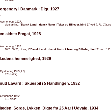
orgengry i Danmark : Digt, 1927
:
Aschehoug; 1927.
digtsamling:
"Dansk Land : dansk Natur i Tekst og Billeder, bind 1"
ved
J. Fr. Claus
en sidste Fregat, 1928
:
Aschehoug; 1928.
DK5: 50.26; bidrag i
"Dansk Land : dansk Natur i Tekst og Billeder, bind 2"
ved
J. F
Glædens hemmelighed, 1929
:
Gyldendal; 1929(1-3).
125 sider;
nud Lavard : Skuespil i 5 Handlingen, 1932
:
Gyldendal; 1932.
112 sider;
læden, Sorge, Lykken. Digte fra 25 Aar i Udvalg, 1934