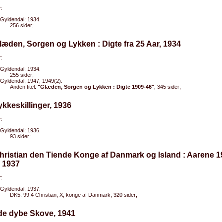
:
Gyldendal; 1934.
256 sider;
læden, Sorgen og Lykken : Digte fra 25 Aar, 1934
:
Gyldendal; 1934.
255 sider;
Gyldendal; 1947, 1949(2).
Anden titel:
"Glæden, Sorgen og Lykken : Digte 1909-46"
; 345 sider;
ykkeskillinger, 1936
:
Gyldendal; 1936.
93 sider;
hristian den Tiende Konge af Danmark og Island : Aarene 1
 1937
:
Gyldendal; 1937.
DK5: 99.4 Christian, X, konge af Danmark; 320 sider;
 de dybe Skove, 1941