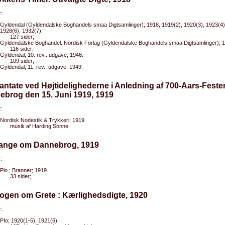
:
Gyldendal (Gyldendalske Boghandels smaa Digtsamlinger); 1918, 1919(2), 1920(3), 1923(4)
1928(6), 1932(7).
127 sider;
Gyldendalske Boghandel. Nordisk Forlag (Gyldendalske Boghandels smaa Digtsamlinger); 1
116 sider;
Gyldendal; 10. rev.. udgave; 1946.
109 sider;
Gyldendal; 11. rev.. udgave; 1949.
antate ved Højtidelighederne i Anledning af 700-Aars-Feste
ebrog den 15. Juni 1919, 1919
:
Nordisk Nodestik & Trykkeri; 1919.
musik af Harding Sonne;
Sange om Dannebrog, 1919
:
Pio ; Branner; 1919.
33 sider;
ogen om Grete : Kærlighedsdigte, 1920
:
PIo; 1920(1-5), 1921(6).