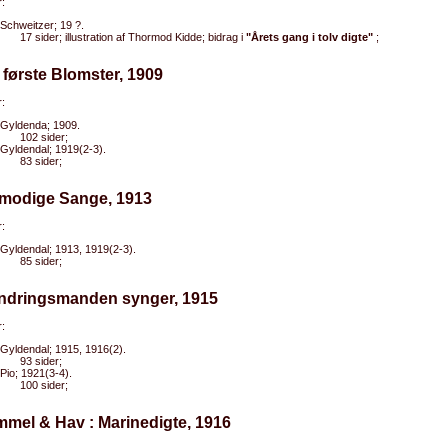
:
Schweitzer; 19 ?.
17 sider; illustration af Thormod Kidde; bidrag i
"Årets gang i tolv digte"
;
 første Blomster, 1909
:
Gyldenda; 1909.
102 sider;
Gyldendal; 1919(2-3).
83 sider;
imodige Sange, 1913
:
Gyldendal; 1913, 1919(2-3).
85 sider;
andringsmanden synger, 1915
:
Gyldendal; 1915, 1916(2).
93 sider;
Pio; 1921(3-4).
100 sider;
mmel & Hav : Marinedigte, 1916