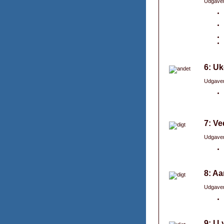
Udgaver
6: Uk
Udgaver
7: V
Udgaver
8: Aa
Udgaver
9: I 