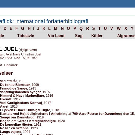
afi.dk: international forfatterbibliografi
C
D
E
F
G
H
I
J
K
L
M
N
O
P
Q
R
S
T
U
V
W
X
Y
de
Tidstavle
Via Land
Søg
Kilder
Afgrænsn
L JUEL
(rigtigt navn)
vn: Axel Niels Christian Juel
.02.1883. Død 15.07.1948.
at i Danmark.
velser
Ved efterår
, 19
De første Blomster
, 1909
Frimodige Sange
, 1913
Vandringsmanden synger
, 1915
Himmel & Hav : Marinedigte
, 1916
Ukendt
, 1917
Ved Kærlighedens Korsvej
, 1917
Aaret
, 1918
I Lykkens Timer. Udvalgte Digte
, 1918
Kantate ved Højtidelighederne i Anledning af 700-Aars-Festen for Dannebrog den 15.
Sange om Dannebrog
, 1919
Bogen om Grete : Kærlighedsdigte
, 1920
De kongelige Hjerter
, 1921
Rosa : en skæbne
, 1923
Langs vejene
, 1924