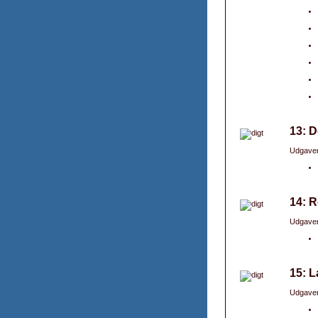
13: D
Udgaver
14: R
Udgaver
15: L
Udgaver