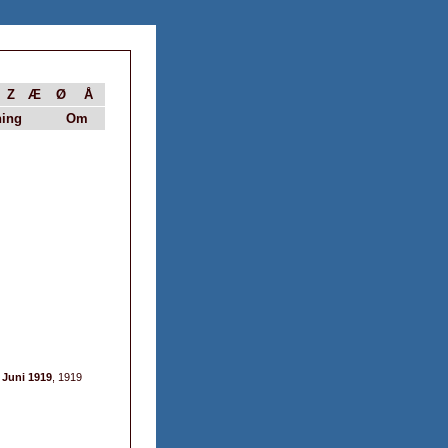
Z
Æ
Ø
Å
ing
Om
 Juni 1919
, 1919