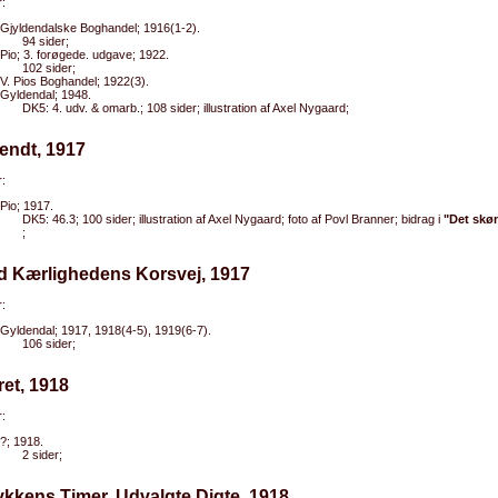
:
Gjyldendalske Boghandel; 1916(1-2).
94 sider;
Pio; 3. forøgede. udgave; 1922.
102 sider;
V. Pios Boghandel; 1922(3).
Gyldendal; 1948.
DK5: 4. udv. & omarb.; 108 sider; illustration af Axel Nygaard;
endt, 1917
:
Pio; 1917.
DK5: 46.3; 100 sider; illustration af Axel Nygaard; foto af Povl Branner; bidrag i
"Det skø
;
ed Kærlighedens Korsvej, 1917
:
Gyldendal; 1917, 1918(4-5), 1919(6-7).
106 sider;
ret, 1918
:
?; 1918.
2 sider;
Lykkens Timer. Udvalgte Digte, 1918