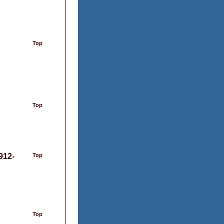
Top
Top
912-
Top
Top