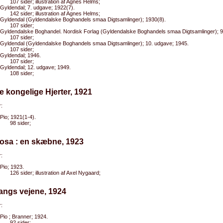
107 sider; illustration af Agnes Helms;
Gyldendal; 7. udgave; 1922(7).
142 sider; illustration af Agnes Helms;
Gyldendal (Gyldendalske Boghandels smaa Digtsamlinger); 1930(8).
107 sider;
Gyldendalske Boghandel. Nordisk Forlag (Gyldendalske Boghandels smaa Digtsamlinger); 9
107 sider;
Gyldendal (Gyldendalske Boghandels smaa Digtsamlinger); 10. udgave; 1945.
107 sider;
Gyldendal; 1946.
107 sider;
Gyldendal; 12. udgave; 1949.
108 sider;
e kongelige Hjerter, 1921
:
Pio; 1921(1-4).
98 sider;
osa : en skæbne, 1923
:
Pio; 1923.
126 sider; illustration af Axel Nygaard;
angs vejene, 1924
:
Pio ; Branner; 1924.
92 sider;