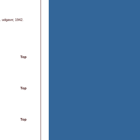
. udgave; 1942.
Top
Top
Top