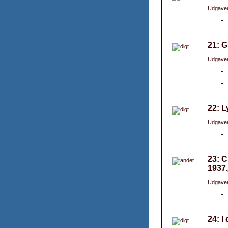
Udgaver
21: G
Udgaver
22: L
Udgaver
23: C
1937,
Udgaver
24: I