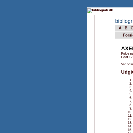
bibliogr
A
B
Forsi
AXE
Fulde na
Født 12
Var bos
Udgi