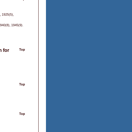
, 1925(5),
940(8), 1945(9).
n for
Top
Top
Top