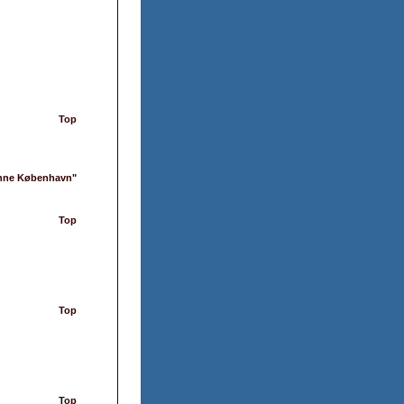
Top
nne København"
Top
Top
Top