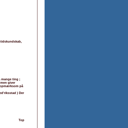
ldtidskundskab,
å mange ting ;
, men giver
Vær opmærksom på
ed'riksstad ) Der
Top