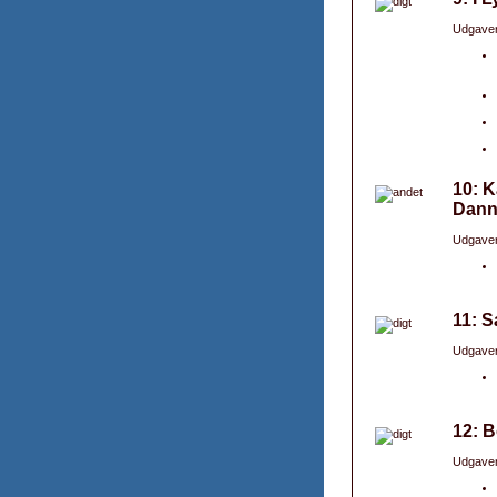
Udgaver
10: K
Dann
Udgaver
11: 
Udgaver
12: B
Udgaver