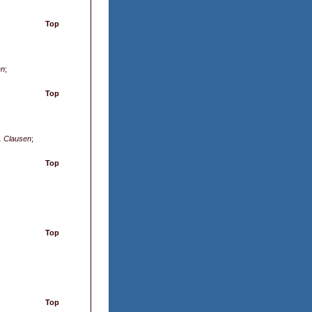
Top
en
;
Top
r. Clausen
;
Top
Top
Top