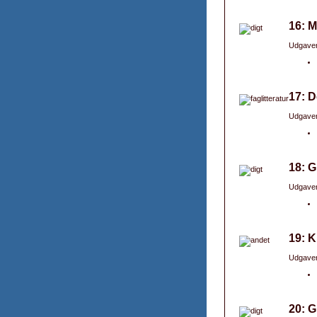
16: M
Udgaver
17: D
Udgaver
18: 
Udgaver
19: K
Udgaver
20: G