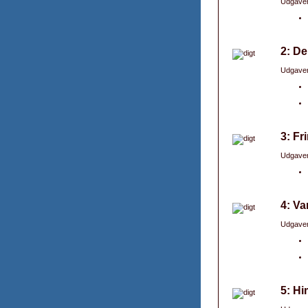
Udgaver
2: De
Udgaver
3: Fr
Udgaver
4: V
Udgaver
5: Hi