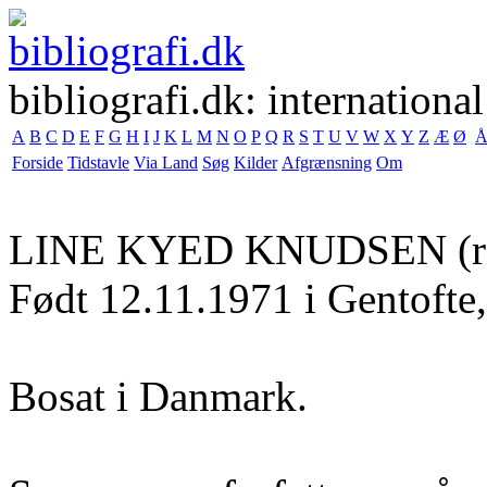
bibliografi.dk: international
A
B
C
D
E
F
G
H
I
J
K
L
M
N
O
P
Q
R
S
T
U
V
W
X
Y
Z
Æ
Ø
Forside
Tidstavle
Via Land
Søg
Kilder
Afgrænsning
Om
LINE KYED KNUDSEN
(r
Født 12.11.1971 i Gentofte
Bosat i Danmark.