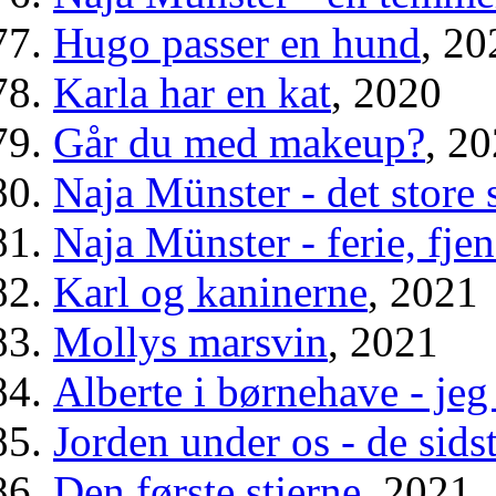
Hugo passer en hund
, 20
Karla har en kat
, 2020
Går du med makeup?
, 2
Naja Münster - det store
Naja Münster - ferie, fj
Karl og kaninerne
, 2021
Mollys marsvin
, 2021
Alberte i børnehave - jeg
Jorden under os - de sids
Den første stjerne
, 2021