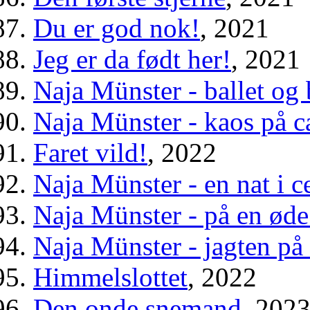
Du er god nok!
, 2021
Jeg er da født her!
, 2021
Naja Münster - ballet og 
Naja Münster - kaos på 
Faret vild!
, 2022
Naja Münster - en nat i c
Naja Münster - på en øde
Naja Münster - jagten på
Himmelslottet
, 2022
Den onde snemand
, 202