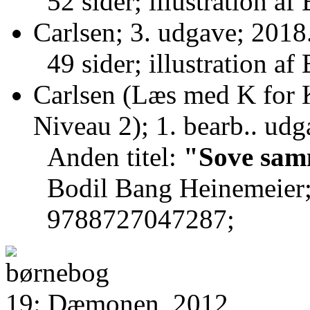
52 sider; illustration a
Carlsen; 3. udgave; 2018
49 sider; illustration a
Carlsen (Læs med K for Kl
Niveau 2); 1. bearb.. udg
Anden titel:
"Sove sa
Bodil Bang Heinemeie
9788727047287;
19: Dæmonen, 2012