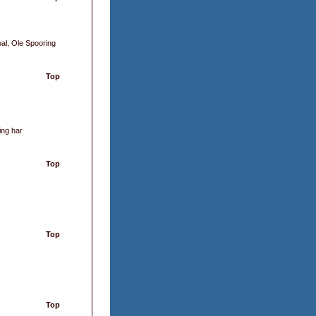
bal, Ole Spooring
Top
ing har
Top
Top
Top