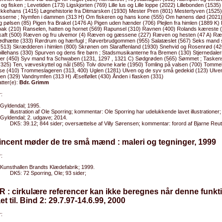
g fisken ; Levetiden (173) Ligskjorten (769) Lille lus og Lille loppe (2022) Lillebonden (1535
ykkehans (1415) Løgnehistorie fra Ditmarsken (1930) Mester Pren (801) Mestertyven (1525)
isserne ; Nymfen i dammen (313 H) Om fiskeren og hans kone (555) Om hønens død (202
g pølsen (85) Pigen fra Brakel (1476 A) Pigen uden hænder (706) Plejlen fra himlen (1889 K) 
ak (210) Ranselen, hatten og hornet (569) Rapunsel (310) Ravnen (400) Rolands kæreste 
aft (500) Ræven og fru ulvemor (4) Ræven og gæssene (227) Ræven og hesten (47 A) Ræ
ødhætte (333) Rørdrum og hærfugl ; Røverbrudgommen (955) Salatæslet (567) Seks mand 
(513) Skrædderen i himlen (800) Skrønen om Slaraffenland (1930) Snehvid og Rosenrød (42
illehans (330) Spurven og dens fire børn ; Stadsmusikanterne fra Bremen (130) Stjernedaler
ster (450) Syv mand fra Schwaben (1231, 1297 , 1321 C) Sødgrøden (565) Sømmet ; Taskens
(325) Ten, væveskyttel og nål (585) Tolv dovne karle (1950) Tomling på valsen (700) Tommel
se (410) Trommeslageren (313, 400) Uglen (1281) Ulven og de syv små gedekid (123) Ulve
en (329) Vandnymfen (313 H) Æselføllet (430) Ånden i flasken (331)
tter(e):
Bdr. Grimm
:
Gyldendal; 1995.
illustration af Ole Sporring; kommentar: Ole Sporring har udelukkende lavet illustrationer;
Gyldendal; 2. udgave; 2014.
DK5: 39.12; 844 sider; oversættelse af Villy Sørensen; kommentar: forord af Bjarne Reut
incent møder de tre små mænd : maleri og tegninger, 1999
:
Kunsthallen Brandts Klædefabrik; 1999.
DK5: 72 Sporring, Ole; 93 sider;
R : cirkulære referencer kan ikke beregnes når denne funkt
ået til. Bind 2: 29.7.97-14.6.99, 2000
: