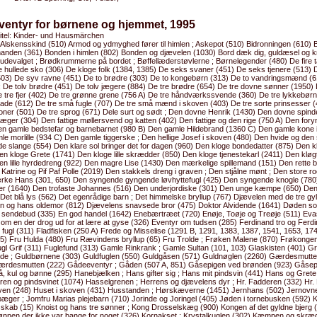
ventyr for børnene og hjemmet, 1995
titel: Kinder- und Hausmärchen
 Alskensskind (510) Armod og ydmyghed fører til himlen ; Askepot (510) Bidronningen (610) B
anden (361) Bonden i himlen (802) Bonden og djævelen (1030) Bord dæk dig, guldæsel og k
udevalget ; Brødkrummerne på bordet ; Bøffellæderstøvlerne ; Børnelegender (480) De fire t
e hullede sko (306) De kloge folk (1384, 1385) De seks svaner (451) De seks tjenere (513) 
503) De syv ravne (451) De to brødre (303) De to kongebørn (313) De to vandringsmænd (6
; De tolv brødre (451) De tolv jægere (884) De tre brødre (654) De tre dovne sønner (1950) 
e tre fjer (402) De tre grønne grene (756 A) De tre håndværkssvende (360) De tre lykkebørn
lade (612) De tre små fugle (707) De tre små mænd i skoven (403) De tre sorte prinsesser (
oner (501) De tre sprog (671) Dele surt og sødt ; Den dovne Henrik (1430) Den dovne spin
jæger (304) Den fattige møllersvend og katten (402) Den fattige og den rige (750 A) Den fo
en gamle bedstefar og barnebarnet (980 B) Den gamle Hildebrand (1360 C) Den gamle kone 
e morlille (934 C) Den gamle tiggerske ; Den hellige Josef i skoven (480) Den hvide og den 
e slange (554) Den klare sol bringer det for dagen (960) Den kloge bondedatter (875) Den k
n kloge Grete (1741) Den kloge lille skrædder (850) Den kloge tjenestekarl (2411) Den kløg
en lille hyrdedreng (922) Den magre Lise (1430) Den mærkelige spillemand (151) Den rette 
atrine og Pif Paf Polle (2019) Den stakkels dreng i graven ; Den stjålne mønt ; Den store r
rke Hans (301, 650) Den syngende gyngende løvhyttefugl (425) Den syngende knogle (780
r (1640) Den trofaste Johannes (516) Den underjordiske (301) Den unge kæmpe (650) Den
Det blå lys (562) Det egenrådige barn ; Det himmelske bryllup (767) Djævelen med de tre gy
n og hans oldemor (812) Djævelens snavsede bror (475) Doktor Alvidende (1641) Døden so
sendebud (335) En god handel (1642) Enebærtræet (720) Enøje, Toøje og Treøje (511) Evas
om en der drog ud for at lære at gyse (326) Eventyr om tudsen (285) Ferdinand tro og Ferdi
 fugl (311) Fladfisken (250 A) Frede og Misselise (1291 B, 1291, 1383, 1387, 1541, 1653, 174
85) Fru Hulda (480) Fru Rævindens bryllup (65) Fru Trolde ; Frøken Malene (870) Frøkongen 
ugl Grif (311) Fuglefund (313) Gamle Rinkrank ; Gamle Sultan (101, 103) Glaskisten (401) G
de ; Guldbørnene (303) Guldfuglen (550) Guldgåsen (571) Guldnøglen (2260) Gærdesmutte
ærdesmutten (222) Gådeeventyr ; Gåden (507 A, 851) Gåsepigen ved brønden (923) Gåsep
, kul og bønne (295) Hanebjælken ; Hans gifter sig ; Hans mit pindsvin (441) Hans og Gret
aren og pindsvinet (1074) Hasselgrenen ; Herrens og djævelens dyr ; Hr. Fadderen (332) Hr
ven (248) Huset i skoven (431) Husstanden ; Hørskæverne (1451) Jernhans (502) Jernovn
æger ; Jomfru Marias plejebarn (710) Jorinde og Joringel (405) Jøden i tornebusken (592) K
sskab (15) Knoist og hans tre sønner ; Kong Drosselskæg (900) Kongen af det gyldne bjerg (
nnen der ikke var bange for noget (326) Kornakset ; Krystalkuglen (302) Kæmpen og skræ