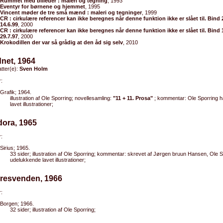
Rummet med billeder : maleri og tegning
, 1993
Eventyr for børnene og hjemmet
, 1995
Vincent møder de tre små mænd : maleri og tegninger
, 1999
CR : cirkulære referencer kan ikke beregnes når denne funktion ikke er slået til. Bind 2
14.6.99
, 2000
CR : cirkulære referencer kan ikke beregnes når denne funktion ikke er slået til. Bind 1
29.7.97
, 2000
Krokodillen der var så grådig at den åd sig selv
, 2010
dnet, 1964
tter(e):
Sven Holm
:
Grafik; 1964.
illustration af Ole Sporring; novellesamling:
"11 + 11. Prosa"
; kommentar: Ole Sporring 
lavet illustrationer;
idora, 1965
:
Sirius; 1965.
33 sider; illustration af Ole Sporring; kommentar: skrevet af Jørgen bruun Hansen, Ole S
udelukkende lavet illustrationer;
øresvenden, 1966
:
Borgen; 1966.
32 sider; illustration af Ole Sporring;