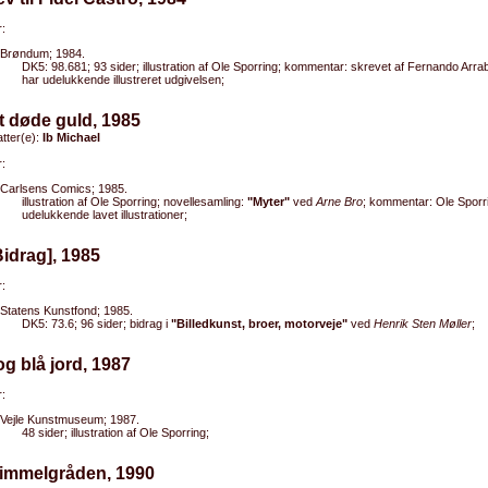
:
Brøndum; 1984.
DK5: 98.681; 93 sider; illustration af Ole Sporring; kommentar: skrevet af Fernando Arra
har udelukkende illustreret udgivelsen;
t døde guld, 1985
tter(e):
Ib Michael
:
Carlsens Comics; 1985.
illustration af Ole Sporring; novellesamling:
"Myter"
ved
Arne Bro
; kommentar: Ole Sporr
udelukkende lavet illustrationer;
Bidrag], 1985
:
Statens Kunstfond; 1985.
DK5: 73.6; 96 sider; bidrag i
"Billedkunst, broer, motorveje"
ved
Henrik Sten Møller
;
 og blå jord, 1987
:
Vejle Kunstmuseum; 1987.
48 sider; illustration af Ole Sporring;
Himmelgråden, 1990