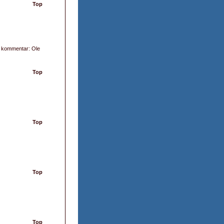
Top
; kommentar: Ole
Top
Top
Top
Top