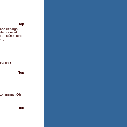
Top
ende dødelige
stav i sandet ;
ndre ; Månen tung
b ;
trationer;
Top
kommentar: Ole
Top