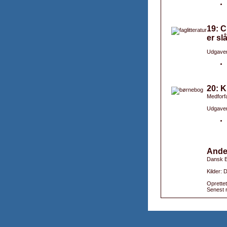
19: C
er sl
Udgaver
20: K
Medforfa
Udgaver
Ande
Dansk B
Kilder:
Oprettet
Senest r