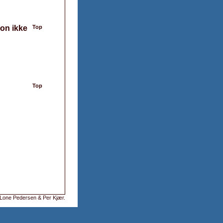
ion ikke
Top
Top
Lone Pedersen & Per Kjær
.