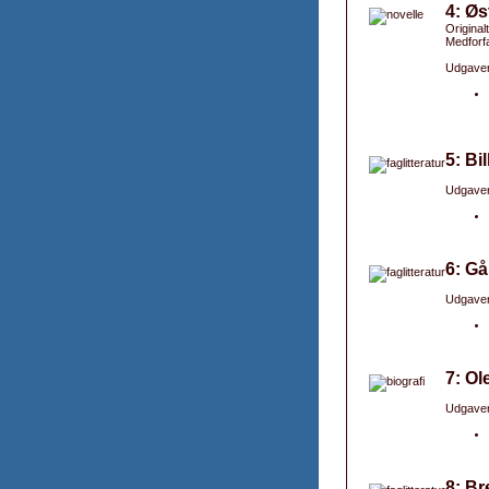
4: Øs
Original
Medforfa
Udgaver
5: Bi
Udgaver
6: Gå
Udgaver
7: Ol
Udgaver
8: Br