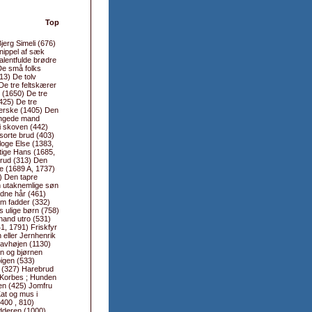
Top
jerg Simeli (676)
nippel af sæk
alentfulde brødre
De små folks
13) De tolv
De tre feltskærer
 (1650) De tre
425) De tre
derske (1405) Den
ryngede mand
i skoven (442)
sorte brud (403)
loge Else (1383,
tige Hans (1685,
brud (313) Den
oe (1689 A, 1737)
) Den tapre
 utaknemlige søn
ldne hår (461)
m fadder (332)
 ulige børn (758)
nand utro (531)
1, 1791) Friskfyr
eller Jernhenrik
ravhøjen (1130)
n og bjørnen
igen (533)
e (327) Harebrud
. Korbes ; Hunden
en (425) Jomfru
at og mus i
400 , 810)
dderen (1000)