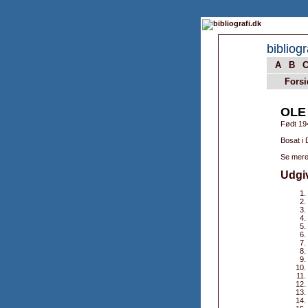
bibliogr
A
B
Forsi
OLE
Født 19
Bosat i
Se mere
Udgi