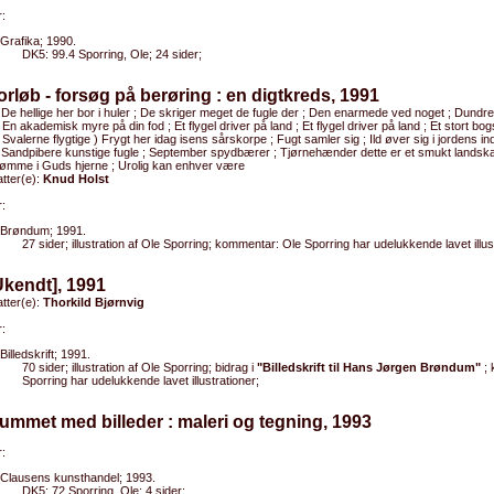
:
Grafika; 1990.
DK5: 99.4 Sporring, Ole; 24 sider;
orløb - forsøg på berøring : en digtkreds, 1991
 De hellige her bor i huler ; De skriger meget de fugle der ; Den enarmede ved noget ; Dundr
 En akademisk myre på din fod ; Et flygel driver på land ; Et flygel driver på land ; Et stort bog
 Svalerne flygtige ) Frygt her idag isens sårskorpe ; Fugt samler sig ; Ild øver sig i jordens i
; Sandpibere kunstige fugle ; September spydbærer ; Tjørnehænder dette er et smukt landska
rømme i Guds hjerne ; Urolig kan enhver være
tter(e):
Knud Holst
:
Brøndum; 1991.
27 sider; illustration af Ole Sporring; kommentar: Ole Sporring har udelukkende lavet illus
Ukendt], 1991
tter(e):
Thorkild Bjørnvig
:
Billedskrift; 1991.
70 sider; illustration af Ole Sporring; bidrag i
"Billedskrift til Hans Jørgen Brøndum"
; 
Sporring har udelukkende lavet illustrationer;
ummet med billeder : maleri og tegning, 1993
:
Clausens kunsthandel; 1993.
DK5: 72 Sporring, Ole; 4 sider;