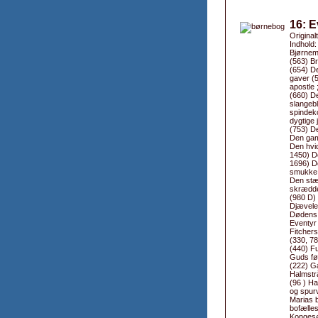
16: E
Original
Indhold:
Bjørnem
(563) Br
(654) D
gaver (
apostle 
(660) D
slangeb
spindek
dygtige 
(753) D
Den gaml
Den hvid
1450) De
1696) D
smukke K
Den stæ
skrædde
(980 D) 
Djævele
Dødens 
Eventyr 
Fitchers
(330, 7
(440) F
Guds fø
(222) G
Halmstrå
(96 ) H
og spur
Marias b
bofælle
Kongesø