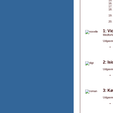
1: Vi
Medforfa
Udgaver
2: Is
Udgaver
3: K
Udgaver