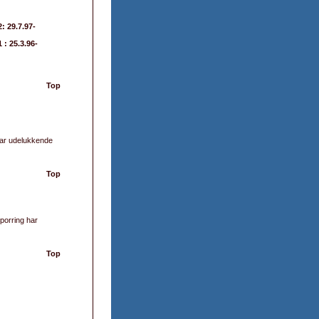
: 29.7.97-
 : 25.3.96-
Top
har udelukkende
Top
porring har
Top