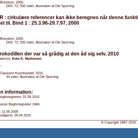
Brøndum; 2000.
DK5: 72; 500 sider; illustration af Ole Sporring;
R : cirkulære referencer kan ikke beregnes når denne funkt
ået til. Bind 1 : 25.3.96-29.7.97, 2000
:
Brøndum; 2000.
DK5: 72; 500 sider; illustration af Ole Sporring;
rokodillen der var så grådig at den åd sig selv, 2010
tter(e):
Eske K. Mathiesen
:
Clausens Kunsthandel; 2010.
44 sider; illustration af Ole Sporring;
n information:
ogfortegnelse: 01.08.2015
 Dansk Bogfortegnelse 1960-
: 11.05.2009
edigeret: 28.04.2015
©
Copyright 1987-2026, 