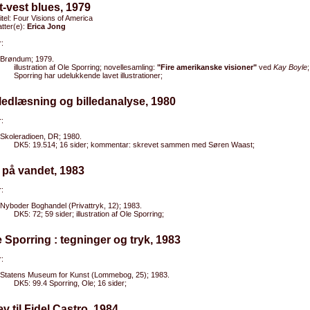
t-vest blues, 1979
titel: Four Visions of America
tter(e):
Erica Jong
:
Brøndum; 1979.
illustration af Ole Sporring; novellesamling:
"Fire amerikanske visioner"
ved
Kay Boyle
Sporring har udelukkende lavet illustrationer;
lledlæsning og billedanalyse, 1980
:
Skoleradioen, DR; 1980.
DK5: 19.514; 16 sider; kommentar: skrevet sammen med Søren Waast;
 på vandet, 1983
:
Nyboder Boghandel (Privattryk, 12); 1983.
DK5: 72; 59 sider; illustration af Ole Sporring;
e Sporring : tegninger og tryk, 1983
:
Statens Museum for Kunst (Lommebog, 25); 1983.
DK5: 99.4 Sporring, Ole; 16 sider;
ev til Fidel Castro, 1984