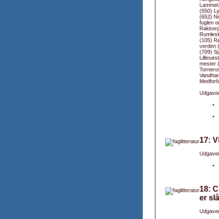
Lammet o
(550) L
(652) N
fuglen o
Rakkerp
Rumlesk
(105) R
verden 
(709) Sp
Lillesø
mester 
Tornero
Vandhar
Medforfa
Udgaver
17: V
Udgaver
18: C
er sl
Udgaver