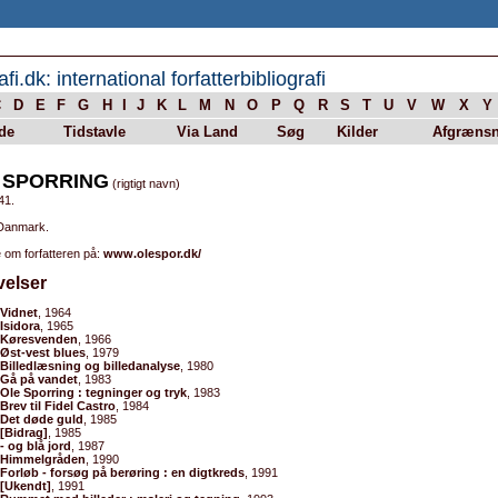
afi.dk: international forfatterbibliografi
C
D
E
F
G
H
I
J
K
L
M
N
O
P
Q
R
S
T
U
V
W
X
Y
de
Tidstavle
Via Land
Søg
Kilder
Afgrænsn
 SPORRING
(rigtigt navn)
41.
 Danmark.
 om forfatteren på:
www.olespor.dk/
velser
Vidnet
, 1964
Isidora
, 1965
Køresvenden
, 1966
Øst-vest blues
, 1979
Billedlæsning og billedanalyse
, 1980
Gå på vandet
, 1983
Ole Sporring : tegninger og tryk
, 1983
Brev til Fidel Castro
, 1984
Det døde guld
, 1985
[Bidrag]
, 1985
- og blå jord
, 1987
Himmelgråden
, 1990
Forløb - forsøg på berøring : en digtkreds
, 1991
[Ukendt]
, 1991