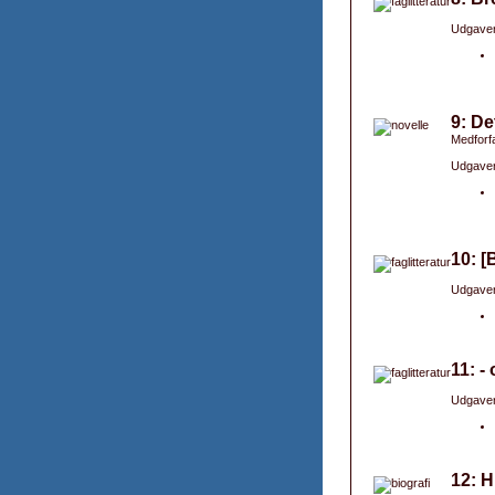
Udgaver
9: De
Medforfa
Udgaver
10: [
Udgaver
11: -
Udgaver
12: 