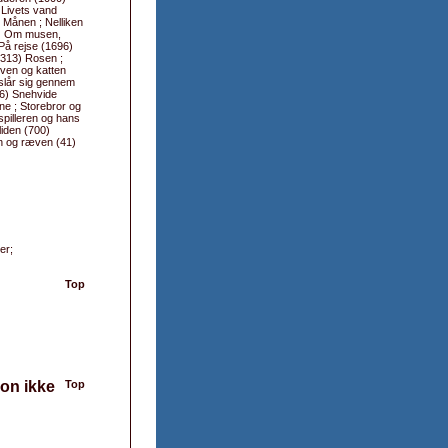
) Livets vand
 Månen ; Nelliken
1) Om musen,
På rejse (1696)
(313) Rosen ;
ven og katten
slår sig gennem
6) Snehvide
ne ; Storebror og
pilleren og hans
iden (700)
n og ræven (41)
er;
Top
ion ikke
Top