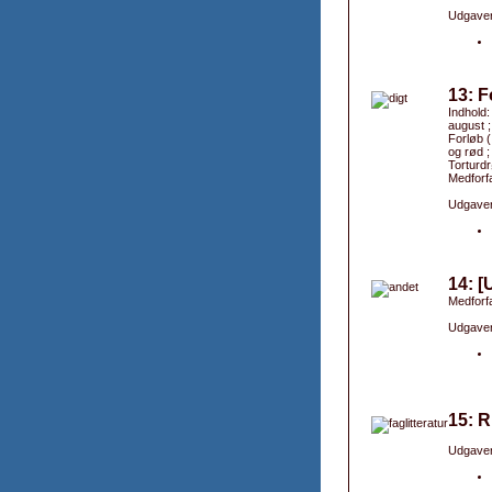
Udgaver
13: F
Indhold:
august ;
Forløb (
og rød 
Torturd
Medforfa
Udgaver
14: [
Medforfa
Udgaver
15: R
Udgaver