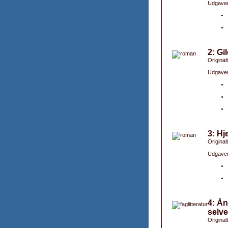
Udgaver
2: Gi
Originalt
Udgaver
3: H
Original
Udgaver
4: Ån
selve
Original