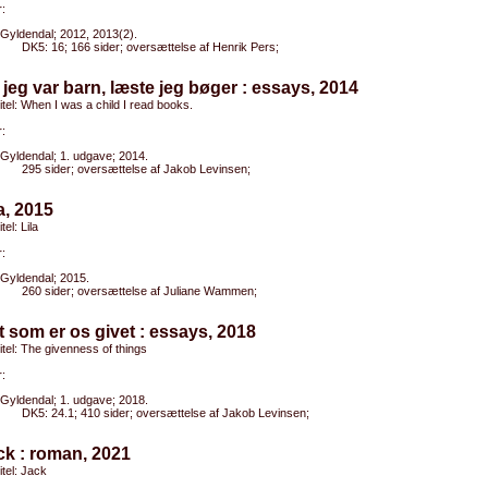
:
Gyldendal; 2012, 2013(2).
DK5: 16; 166 sider; oversættelse af Henrik Pers;
 jeg var barn, læste jeg bøger : essays, 2014
titel: When I was a child I read books.
:
Gyldendal; 1. udgave; 2014.
295 sider; oversættelse af Jakob Levinsen;
la, 2015
tel: Lila
:
Gyldendal; 2015.
260 sider; oversættelse af Juliane Wammen;
t som er os givet : essays, 2018
titel: The givenness of things
:
Gyldendal; 1. udgave; 2018.
DK5: 24.1; 410 sider; oversættelse af Jakob Levinsen;
ck : roman, 2021
itel: Jack