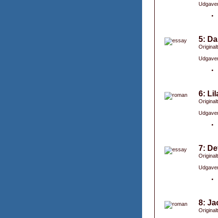
Udgaver
5: Da
Original
Udgaver
6: Li
Originalti
Udgaver
7: De
Original
Udgaver
8: Ja
Originalt