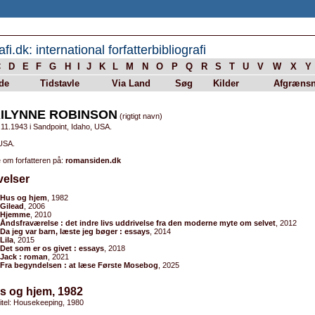
afi.dk: international forfatterbibliografi
C
D
E
F
G
H
I
J
K
L
M
N
O
P
Q
R
S
T
U
V
W
X
Y
de
Tidstavle
Via Land
Søg
Kilder
Afgrænsn
ILYNNE ROBINSON
(rigtigt navn)
11.1943 i Sandpoint, Idaho, USA.
 USA.
 om forfatteren på:
romansiden.dk
velser
Hus og hjem
, 1982
Gilead
, 2006
Hjemme
, 2010
Åndsfraværelse : det indre livs uddrivelse fra den moderne myte om selvet
, 2012
Da jeg var barn, læste jeg bøger : essays
, 2014
Lila
, 2015
Det som er os givet : essays
, 2018
Jack : roman
, 2021
Fra begyndelsen : at læse Første Mosebog
, 2025
s og hjem, 1982
titel: Housekeeping, 1980