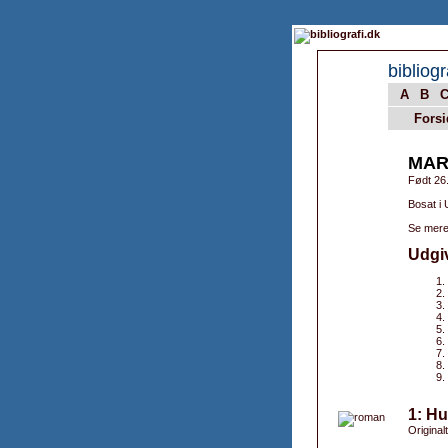
bibliogr
A
B
Forsi
MAR
Født 26.
Bosat i
Se mere
Udgi
1: Hu
Original