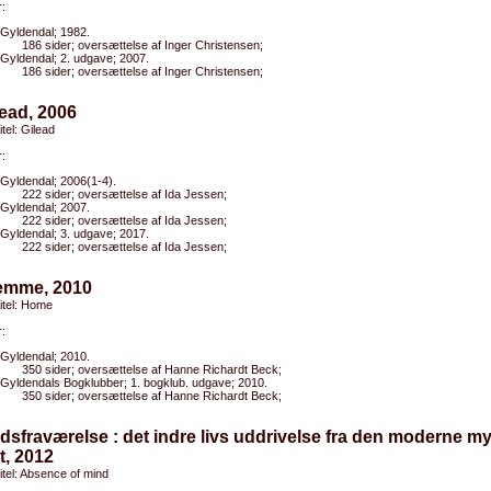
:
Gyldendal; 1982.
186 sider; oversættelse af Inger Christensen;
Gyldendal; 2. udgave; 2007.
186 sider; oversættelse af Inger Christensen;
lead, 2006
itel: Gilead
:
Gyldendal; 2006(1-4).
222 sider; oversættelse af Ida Jessen;
Gyldendal; 2007.
222 sider; oversættelse af Ida Jessen;
Gyldendal; 3. udgave; 2017.
222 sider; oversættelse af Ida Jessen;
jemme, 2010
titel: Home
:
Gyldendal; 2010.
350 sider; oversættelse af Hanne Richardt Beck;
Gyldendals Bogklubber; 1. bogklub. udgave; 2010.
350 sider; oversættelse af Hanne Richardt Beck;
dsfraværelse : det indre livs uddrivelse fra den moderne m
t, 2012
titel: Absence of mind