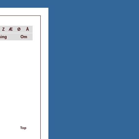
Z
Æ
Ø
Å
ing
Om
Top