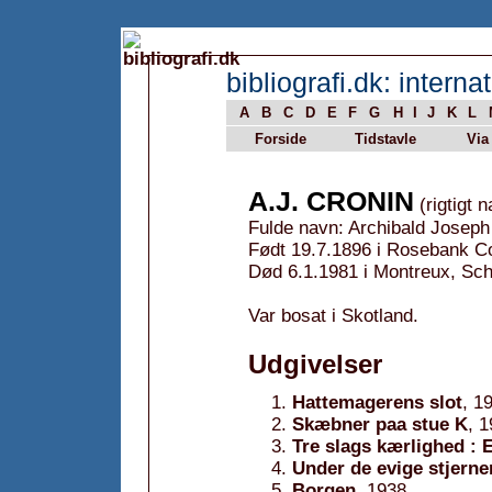
bibliografi.dk: internat
A
B
C
D
E
F
G
H
I
J
K
L
Forside
Tidstavle
Via
A.J. CRONIN
(rigtigt 
Fulde navn: Archibald Joseph
Født 19.7.1896 i Rosebank Co
Død 6.1.1981 i Montreux, Sc
Var bosat i Skotland.
Udgivelser
Hattemagerens slot
, 1
Skæbner paa stue K
, 
Tre slags kærlighed :
Under de evige stjerne
Borgen
, 1938