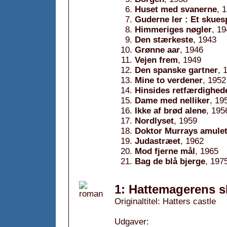
Huset med svanerne
, 
Guderne ler : Et skues
Himmeriges nøgler
, 1
Den stærkeste
, 1943
Grønne aar
, 1946
Vejen frem
, 1949
Den spanske gartner
, 
Mine to verdener
, 1952
Hinsides retfærdighed
Dame med nelliker
, 19
Ikke af brød alene
, 195
Nordlyset
, 1959
Doktor Murrays amule
Judastræet
, 1962
Mod fjerne mål
, 1965
Bag de blå bjerge
, 197
1: Hattemagerens sl
Originaltitel: Hatters castle
Udgaver: