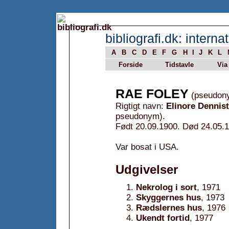
bibliografi.dk: internat
A
B
C
D
E
F
G
H
I
J
K
L
Forside
Tidstavle
Via
RAE FOLEY
(pseudon
Rigtigt navn:
Elinore Dennis
pseudonym).
Født 20.09.1900. Død 24.05.
Var bosat i USA.
Udgivelser
Nekrolog i sort
, 1971
Skyggernes hus
, 1973
Rædslernes hus
, 1976
Ukendt fortid
, 1977