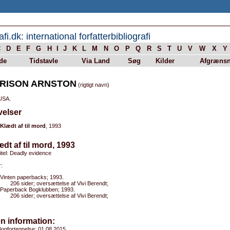
afi.dk: international forfatterbibliografi
C
D
E
F
G
H
I
J
K
L
M
N
O
P
Q
R
S
T
U
V
W
X
Y
de
Tidstavle
Via Land
Søg
Kilder
Afgrænsn
RISON ARNSTON
(rigtigt navn)
 USA.
velser
Klædt af til mord
, 1993
ædt af til mord, 1993
titel: Deadly evidence
:
Vinten paperbacks; 1993.
206 sider; oversættelse af Vivi Berendt;
Paperback Bogklubben; 1993.
206 sider; oversættelse af Vivi Berendt;
n information:
ogfortegnelse: 01.08.2015