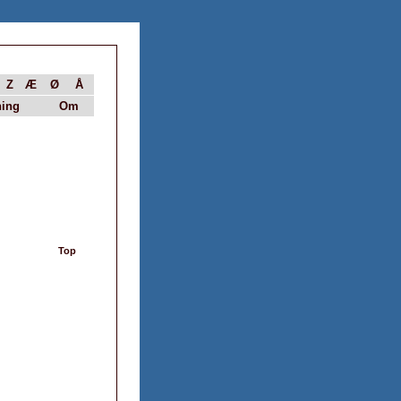
Z
Æ
Ø
Å
ing
Om
Top