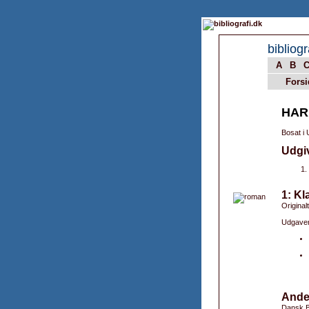
bibliogr
A
B
Forsi
HAR
Bosat i
Udgi
1: Kl
Original
Udgaver
Ande
Dansk B