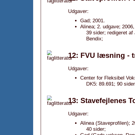
Udgaver:
Gad; 2001.
Alinea; 2. udgave; 2006,
39 sider; redigeret af
Bendix;
12: FVU læsning - t
Udgaver:
Center for Fleksibel Vo
DK5: 89.691; 90 sider
13: Stavefejlenes T
Udgaver:
Alinea (Staveprofilen); 
40 sider;