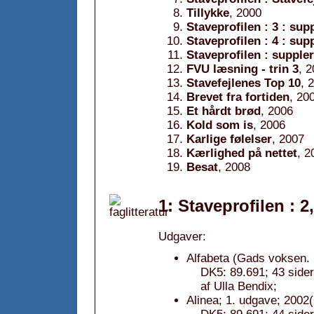
Tillykke
, 2000
Staveprofilen : 3 : su
Staveprofilen : 4 : su
Staveprofilen : supple
FVU læsning - trin 3
, 
Stavefejlenes Top 10
, 
Brevet fra fortiden
, 20
Et hårdt brød
, 2006
Kold som is
, 2006
Karlige følelser
, 2007
Kærlighed på nettet
, 2
Besat
, 2008
1: Staveprofilen : 2
Udgaver:
Alfabeta (Gads voksen. 
DK5: 89.691; 43 sider
af Ulla Bendix;
Alinea; 1. udgave; 2002(