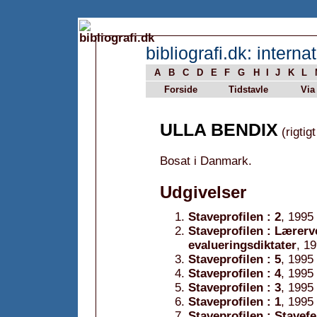
bibliografi.dk: internat
A
B
C
D
E
F
G
H
I
J
K
L
Forside
Tidstavle
Via
ULLA BENDIX
(rigtig
Bosat i Danmark.
Udgivelser
Staveprofilen : 2
, 1995
Staveprofilen : Lærerv
evalueringsdiktater
, 1
Staveprofilen : 5
, 1995
Staveprofilen : 4
, 1995
Staveprofilen : 3
, 1995
Staveprofilen : 1
, 1995
Staveprofilen : Stavefe