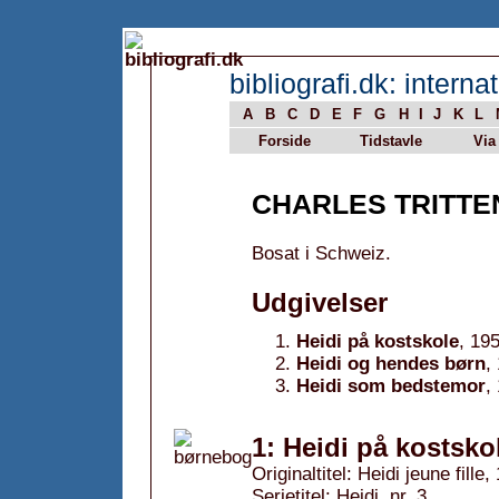
bibliografi.dk: internat
A
B
C
D
E
F
G
H
I
J
K
L
Forside
Tidstavle
Via
CHARLES TRITTE
Bosat i Schweiz.
Udgivelser
Heidi på kostskole
, 19
Heidi og hendes børn
,
Heidi som bedstemor
,
1: Heidi på kostsko
Originaltitel: Heidi jeune fille,
Serietitel: Heidi, nr. 3