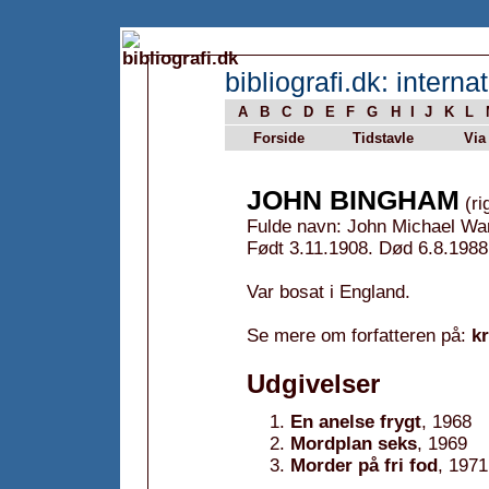
bibliografi.dk: internat
A
B
C
D
E
F
G
H
I
J
K
L
Forside
Tidstavle
Via
JOHN BINGHAM
(ri
Fulde navn: John Michael Wa
Født 3.11.1908. Død 6.8.1988
Var bosat i England.
Se mere om forfatteren på:
k
Udgivelser
En anelse frygt
, 1968
Mordplan seks
, 1969
Morder på fri fod
, 1971