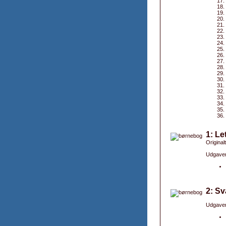
1: Le
Originalt
Udgaver
2: Sv
Udgaver