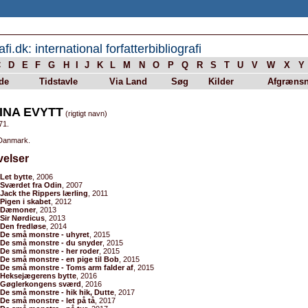
afi.dk: international forfatterbibliografi
C
D
E
F
G
H
I
J
K
L
M
N
O
P
Q
R
S
T
U
V
W
X
Y
de
Tidstavle
Via Land
Søg
Kilder
Afgrænsn
INA EVYTT
(rigtigt navn)
71.
 Danmark.
velser
Let bytte
, 2006
Sværdet fra Odin
, 2007
Jack the Rippers lærling
, 2011
Pigen i skabet
, 2012
Dæmoner
, 2013
Sir Nørdicus
, 2013
Den fredløse
, 2014
De små monstre - uhyret
, 2015
De små monstre - du snyder
, 2015
De små monstre - her roder
, 2015
De små monstre - en pige til Bob
, 2015
De små monstre - Toms arm falder af
, 2015
Heksejægerens bytte
, 2016
Gøglerkongens sværd
, 2016
De små monstre - hik hik, Dutte
, 2017
De små monstre - let på tå
, 2017