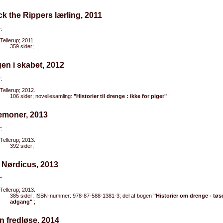
ck the Rippers lærling, 2011
:
Tellerup; 2011.
359 sider;
gen i skabet, 2012
:
Tellerup; 2012.
106 sider; novellesamling:
"Historier til drenge : ikke for piger"
;
æmoner, 2013
:
Tellerup; 2013.
392 sider;
r Nørdicus, 2013
:
Tellerup; 2013.
385 sider; ISBN-nummer: 978-87-588-1381-3; del af bogen
"Historier om drenge - tøs
adgang"
;
n fredløse, 2014