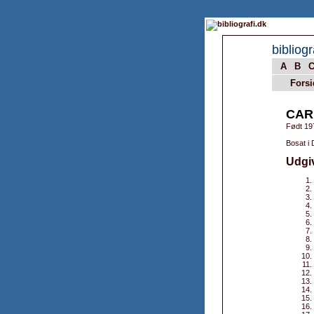
bibliogr
A
B
Forsi
CAR
Født 19
Bosat i
Udgi