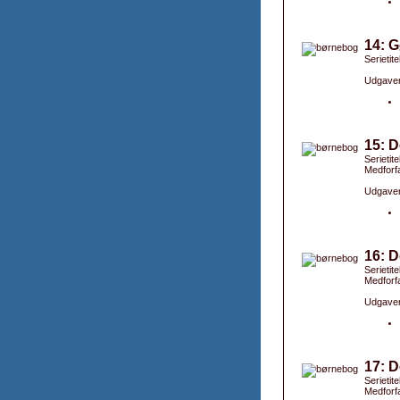
14: 
Serietit
Udgaver
15: D
Serietit
Medforfa
Udgaver
16: D
Serietit
Medforfa
Udgaver
17: D
Serietit
Medforfa