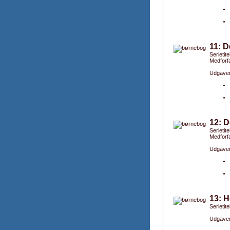
11: D
Serietit
Medforfa
Udgaver
12: D
Serietit
Medforfa
Udgaver
13: H
Serietit
Udgaver