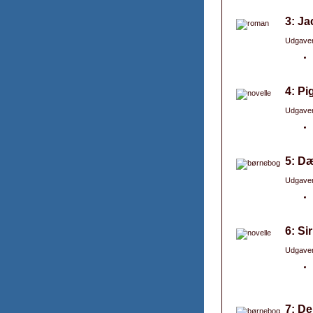
3: Ja
Udgaver
4: Pi
Udgaver
5: D
Udgaver
6: Si
Udgaver
7: De