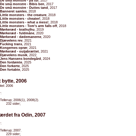
De små monstre - på tur
, 2017
De små monstre - Bibis ben
, 2017
De små monstre - Duttes tand
, 2017
Banneret samles
, 2018
Little monsters - the creature
, 2018
Little monsters - cheater!
, 2018
Little monsters - what a mess!
, 2018
Little monsters - Tom’s arm falls off
, 2018
Mørkeræd - krathulhu
, 2019
Mørkeræd - fuldmåne
, 2020
Mørkeræd - dødemanerne
, 2020
Djævelens rev
, 2021
Fucking trans
, 2021
Kongernes oprør
, 2021
Mørkeræd - ouijabrættet
, 2021
Djævelens musik
, 2022
Jens Hansens bondegård
, 2024
Den fordømte
, 2025
Den forkerte
, 2025
Den fortabte
, 2025
t bytte, 2006
itel: 2006
:
Tellerup; 2006(1), 2008(2).
232 sider;
ærdet fra Odin, 2007
:
Tellerup; 2007.
229 sider;