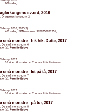
Tellerup; 2016.
606 sider;
Gøglerkongens sværd, 2016
el: Dragernes konge, nr. 2
:
Tellerup; 2016, 2023(2).
461 sider; ISBN-nummer: 9788758821351;
e små monstre - hik hik, Dutte, 2017
el: De små monstre, nr. 6
tter(e):
Pernille Eybye
:
Tellerup; 2017.
16 sider; illustration af Thomas Friis Pedersen;
e små monstre - let på tå, 2017
el: De små monstre, nr. 7
tter(e):
Pernille Eybye
:
Tellerup; 2017.
16 sider; illustration af Thomas Friis Pedersen;
e små monstre - på tur, 2017
el: De små monstre, nr. 8
tter(e):
Pernille Eybye