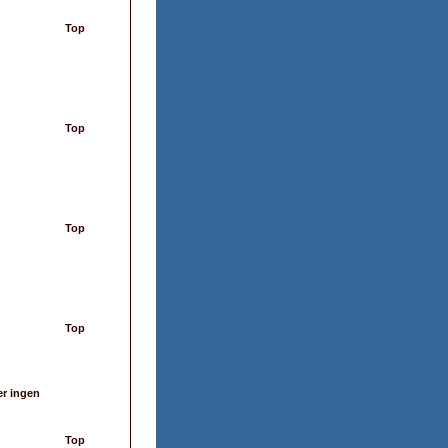
Top
Top
Top
Top
er ingen
Top